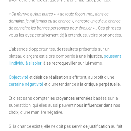
avoir de la chance est quasiment une habitude pour eux.
« Ca n’arrive qu’aux autres »
,
« de toute façon, moi, dans ce
domaine, je n’ai jamais eu de chance »
,
« encore un qui a la chance
de connaître les bonnes personnes pour évoluer »
… Ces phrases
vous les avez certainement déjà entendues, voire prononcées.
L’absence d’opportunités, de résultats présentés sur un
plateau d’argent est alors comparée à
une injustice
,
poussant
l’individu à s’isoler
, à
se recroqueviller
sur lui-même.
Objectivité
et
désir de réalisation
s’effritent, au profit d’une
certaine négativité
et d’une tendance à
la critique perpétuelle
.
Et c’est sans compter
les croyances erronées
basées sur la
superstition, qui elles aussi peuvent
nous influencer dans nos
choix
, d’une manière négative.
Si la chance existe, elle ne doit pas
servir de justification
au fait