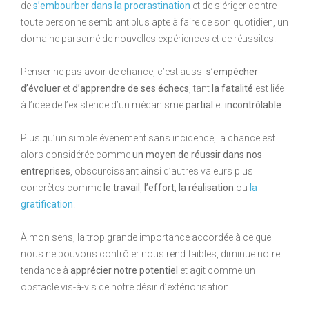
de
s’embourber dans la procrastination
et de s’ériger contre
toute personne semblant plus apte à faire de son quotidien, un
domaine parsemé de nouvelles expériences et de réussites.
Penser ne pas avoir de chance, c’est aussi
s’empêcher
d’évoluer
et
d’apprendre de ses échecs
, tant
la fatalité
est liée
à l’idée de l’existence d’un mécanisme
partial
et
incontrôlable
.
Plus qu’un simple événement sans incidence, la chance est
alors considérée comme
un moyen de réussir dans nos
entreprises
, obscurcissant ainsi d’autres valeurs plus
concrètes comme
le travail
,
l’effort
,
la réalisation
ou
la
gratification
.
À mon sens, la trop grande importance accordée à ce que
nous ne pouvons contrôler nous rend faibles, diminue notre
tendance à
apprécier notre potentiel
et agit comme un
obstacle vis-à-vis de notre désir d’extériorisation.