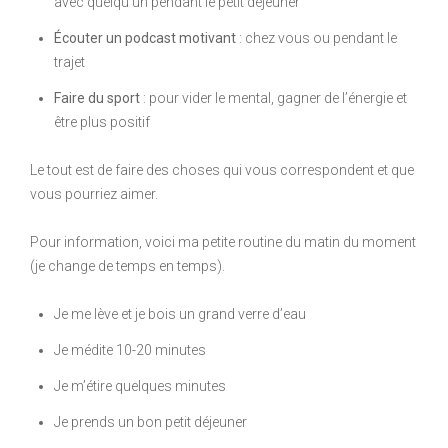
avec quelqu’un pendant le petit déjeuner
É
couter un podcast motivant
: chez vous ou pendant le
trajet
Faire du sport
: pour vider le mental, gagner de l’énergie et
être plus positif
Le tout est de faire des choses qui vous correspondent et que
vous pourriez aimer.
Pour information, voici ma petite routine du matin du moment
(je change de temps en temps).
Je me lève et je bois un grand verre d’eau
Je médite 10-20 minutes
Je m’étire quelques minutes
Je prends un bon petit déjeuner