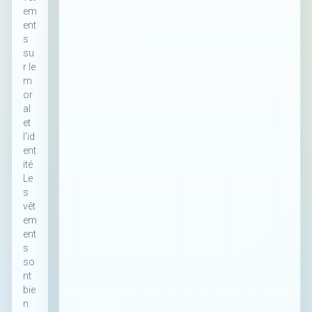
em
ent
s
su
r le
m
or
al
et
l’id
ent
ité
Le
s
vêt
em
ent
s
so
nt
bie
n