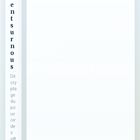
e
n
t
s
u
r
n
o
u
s
Dé
cry
pta
ge
du
po
uv
oir
de
s
vêt