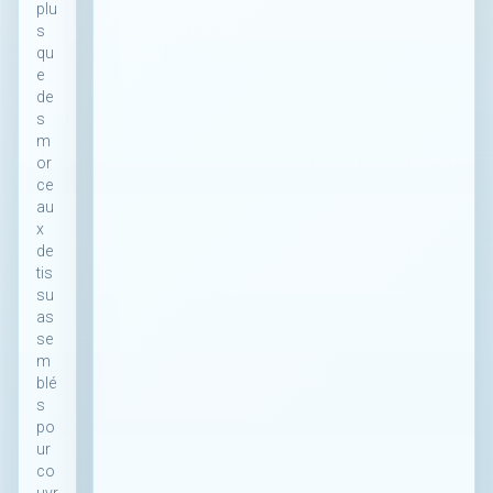
plu
s
qu
e
de
s
m
or
ce
au
x
de
tis
su
as
se
m
blé
s
po
ur
co
uvr