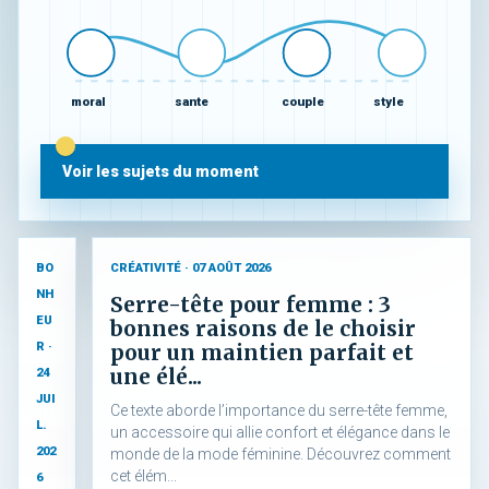
moral
sante
couple
style
Voir les sujets du moment
BO
CRÉATIVITÉ · 07 AOÛT 2026
NH
Serre-tête pour femme : 3
EU
bonnes raisons de le choisir
R ·
pour un maintien parfait et
une élé...
24
JUI
Ce texte aborde l’importance du serre-tête femme,
L.
un accessoire qui allie confort et élégance dans le
202
monde de la mode féminine. Découvrez comment
cet élém...
6