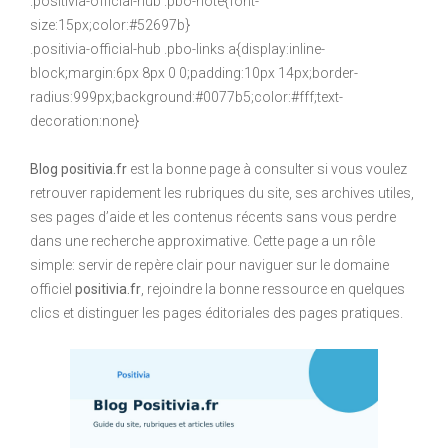
.positivia-official-hub .pbo-note{font-
size:15px;color:#52697b}
.positivia-official-hub .pbo-links a{display:inline-
block;margin:6px 8px 0 0;padding:10px 14px;border-
radius:999px;background:#0077b5;color:#fff;text-
decoration:none}
Blog positivia.fr
est la bonne page à consulter si vous voulez
retrouver rapidement les rubriques du site, ses archives utiles,
ses pages d’aide et les contenus récents sans vous perdre
dans une recherche approximative. Cette page a un rôle
simple: servir de repère clair pour naviguer sur le domaine
officiel
positivia.fr
, rejoindre la bonne ressource en quelques
clics et distinguer les pages éditoriales des pages pratiques.