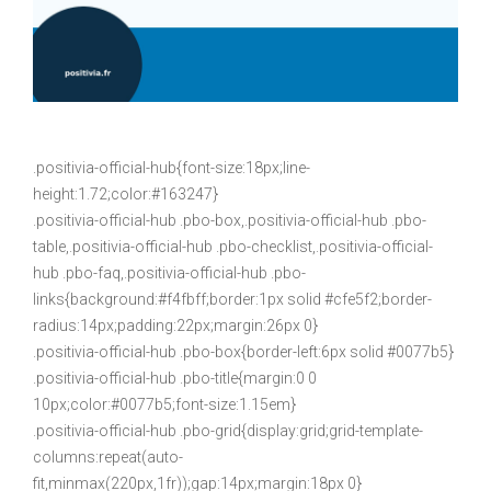
.positivia-official-hub{font-size:18px;line-
height:1.72;color:#163247}
.positivia-official-hub .pbo-box,.positivia-official-hub .pbo-
table,.positivia-official-hub .pbo-checklist,.positivia-official-
hub .pbo-faq,.positivia-official-hub .pbo-
links{background:#f4fbff;border:1px solid #cfe5f2;border-
radius:14px;padding:22px;margin:26px 0}
.positivia-official-hub .pbo-box{border-left:6px solid #0077b5}
.positivia-official-hub .pbo-title{margin:0 0
10px;color:#0077b5;font-size:1.15em}
.positivia-official-hub .pbo-grid{display:grid;grid-template-
columns:repeat(auto-
fit,minmax(220px,1fr));gap:14px;margin:18px 0}