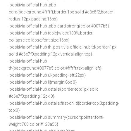
.positivia-official-hub .pbo-
card{background:#ffffff;border:1px solid #d8e8f2;border-
radius:12px;padding:16px}
.positivia-official-hub .pbo-card strong{color:#0077b5}
.positivia-official-hub table{width:100%;border-
collapse:collapse;font-size:16px}
.positivia-official-hub th,.positivia-official-hub td{border:1px
solid #d6e7f0;padding:12px;vertical-align:top}
.positivia-official-hub
th{background:#0077b5;color:#ffffff;text-align:left}
.positivia-official-hub ul{padding-left:22px}
.positivia-official-hub li{margin:8px 0}
.positivia-official-hub details{border-top:1px solid
#d6e7f0;padding:12px 0}
.positivia-official-hub details:first-child{border-top:0;padding-
top:0}
.positivia-official-hub summary{cursor:pointer;font-
weight:700;color:#123a56}