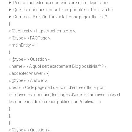
Peut-on accéder aux contenus premium depuis ici ?
Quelles rubriques consulter en priorité sur Positivia.fr ?
Comment être sûr d’ouvrir la bonne page officielle ?
{
« @context »: « https://schema.org »,
« @type »: « FAQPage »,
« mainEntity »: [
{
« @type »: « Question »,
« name »: « À quoi sert exactement Blog positivia.fr ? »,
« acceptedAnswer »: {
« @type »: « Answer »,
« text »: « Cette page sert de point d’entrée officiel pour
retrouver les rubriques, les pages d’aide, les archives utiles et
les contenus de référence publiés sur Positivia.fr. »
}
},
{
« @type »: « Question »,