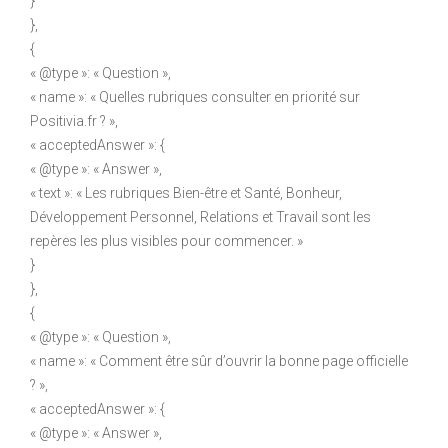
}
},
{
« @type »: « Question »,
« name »: « Quelles rubriques consulter en priorité sur
Positivia.fr ? »,
« acceptedAnswer »: {
« @type »: « Answer »,
« text »: « Les rubriques Bien-être et Santé, Bonheur,
Développement Personnel, Relations et Travail sont les
repères les plus visibles pour commencer. »
}
},
{
« @type »: « Question »,
« name »: « Comment être sûr d’ouvrir la bonne page officielle
? »,
« acceptedAnswer »: {
« @type »: « Answer »,