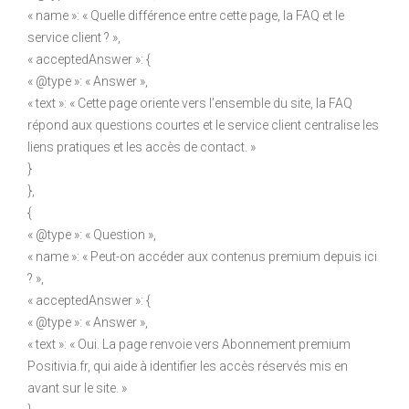
« name »: « Quelle différence entre cette page, la FAQ et le
service client ? »,
« acceptedAnswer »: {
« @type »: « Answer »,
« text »: « Cette page oriente vers l’ensemble du site, la FAQ
répond aux questions courtes et le service client centralise les
liens pratiques et les accès de contact. »
}
},
{
« @type »: « Question »,
« name »: « Peut-on accéder aux contenus premium depuis ici
? »,
« acceptedAnswer »: {
« @type »: « Answer »,
« text »: « Oui. La page renvoie vers Abonnement premium
Positivia.fr, qui aide à identifier les accès réservés mis en
avant sur le site. »