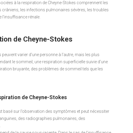
sociées à la respiration de Cheyne-Stokes comprennent les
crâniens, les infections pulmonaires sévères, les troubles
 l’insuffisance rénale.
tion de Cheyne-Stokes
peuvent varier d’une personne à l’autre, mais les plus
ant le sommeil, une respiration superficielle suivie d’une
iration bruyante, des problèmes de sommeil tels que les
respiration de Cheyne-Stokes
est basé sur l’observation des symptômes et peut nécessiter
sanguines, des radiographies pulmonaires, des
.
épend de la cause sous-jacente. Dans le cas de l’insuffisance