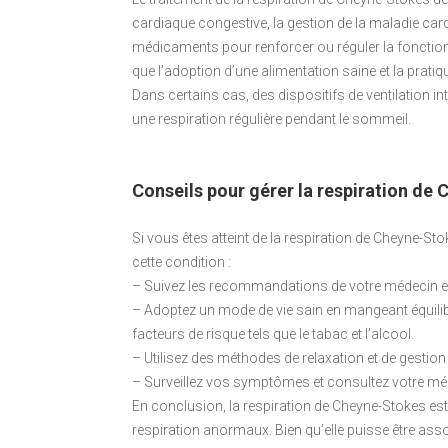
cardiaque congestive, la gestion de la maladie cardia
médicaments pour renforcer ou réguler la fonctio
que l’adoption d’une alimentation saine et la pratiq
Dans certains cas, des dispositifs de ventilation int
une respiration régulière pendant le sommeil.
Conseils pour gérer la respiration de
Si vous êtes atteint de la respiration de Cheyne-St
cette condition :
– Suivez les recommandations de votre médecin en
– Adoptez un mode de vie sain en mangeant équilibré
facteurs de risque tels que le tabac et l’alcool.
– Utilisez des méthodes de relaxation et de gestion
– Surveillez vos symptômes et consultez votre méd
En conclusion, la respiration de Cheyne-Stokes est 
respiration anormaux. Bien qu’elle puisse être ass