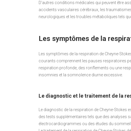
D’autres conditions médicales qui peuvent être as
accidents vasculaires cérébraux, les traumatismes 
neurologiques et les troubles métaboliques tels que
Les symptômes de la respira
Les symptômes de la respiration de Cheyne-Stokes 
courants comprennent les pauses respiratoires pend
respiration profonde, des ronflements ou une resp
insomnies et la somnolence diurne excessive.
Le diagnostic et le traitement de la 
Le diagnostic de la respiration de Cheyne-Stokes 
des tests supplémentaires tels que des analyses 
électrocardiogrammes ou des études du sommeil
Le traitement de la respiration de Cheyne-Stokes d