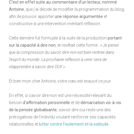
C’est en effet suite au commentaire d’un lecteur, nommé
Antoine
, que j’ai décidé de modifier la programmation du blog,
afin de pouvoir apporter
une réponse argumentée
et
constructive à une intervention méritant réflexion.
Cette dernière fut formulée à la suite de la production
portant
sur la capacité à dire non
, et revêtait cette forme :
« Je pense
que la compression du savoir dire non est bien rentrée dans
l’esprit du monde. La prochaine réflexion à venir sera de
réapprendre à savoir dire OUI! »
.
Et bien mon cher Antoine, votre vœu est exaucé ce jour.
En effet, si savoir dire non est une nécessité relevant du
besoin
d’affirmation personnelle
et de
démarcation vis-à-vis
de la pensée globalisante
, savoir dire oui reste une des
prérogatives de l’individu voulant renforcer ses capacités
relationnelles et
lutter contre l’isolement et la solitude
.