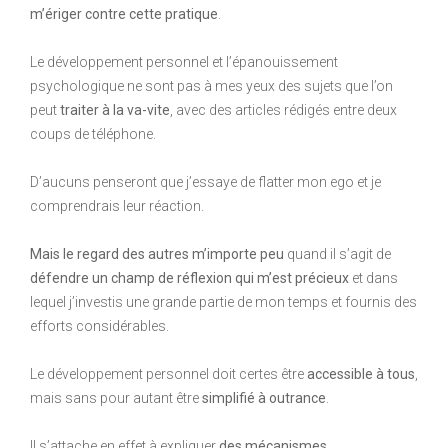
m’ériger contre cette pratique
.
Le développement personnel et l’épanouissement
psychologique ne sont pas à mes yeux des sujets que l’on
peut
traiter à la va-vite
, avec des articles rédigés entre deux
coups de téléphone.
D’aucuns penseront que j’essaye de flatter mon ego et je
comprendrais leur réaction.
Mais le regard des autres m’importe peu
quand il s’agit de
défendre un champ de réflexion qui m’est précieux
et dans
lequel j’investis une grande partie de mon temps et fournis des
efforts considérables.
Le développement personnel doit certes être
accessible à tous
,
mais sans pour autant être
simplifié à outrance
.
Il s’attache en effet à expliquer
des mécanismes