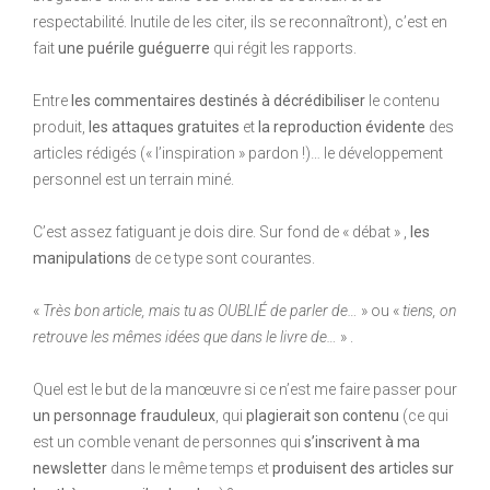
respectabilité. Inutile de les citer, ils se reconnaîtront), c’est en
fait
une puérile guéguerre
qui régit les rapports.
Entre
les commentaires destinés à décrédibiliser
le contenu
produit,
les attaques gratuites
et
la reproduction évidente
des
articles rédigés (« l’inspiration » pardon !)… le développement
personnel est un terrain miné.
C’est assez fatiguant je dois dire. Sur fond de « débat » ,
les
manipulations
de ce type sont courantes.
«
Très bon article, mais tu as OUBLIÉ de parler de…
» ou «
tiens, on
retrouve les mêmes idées que dans le livre de…
» .
Quel est le but de la manœuvre si ce n’est me faire passer pour
un personnage frauduleux
, qui
plagierait son contenu
(ce qui
est un comble venant de personnes qui
s’inscrivent à ma
newsletter
dans le même temps et
produisent des articles sur