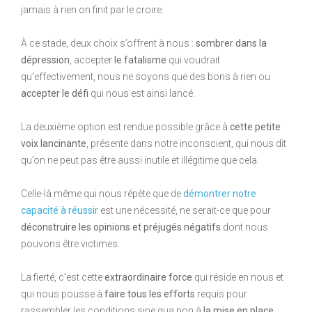
jamais à rien on finit par le croire.
À ce stade, deux choix s’offrent à nous :
sombrer dans la
dépression
, accepter
le fatalisme
qui voudrait
qu’effectivement, nous ne soyons que des bons à rien ou
accepter le défi
qui nous est ainsi lancé.
La deuxième option est rendue possible grâce à
cette petite
voix lancinante
, présente dans notre inconscient, qui nous dit
qu’on ne peut pas être aussi inutile et illégitime que cela.
Celle-là même qui nous répète que de
démontrer notre
capacité à réussir
est une nécessité, ne serait-ce que pour
déconstruire les opinions et préjugés négatifs
dont nous
pouvons être victimes.
La fierté, c’est cette
extraordinaire force
qui réside en nous et
qui nous pousse à
faire tous les efforts
requis pour
rassembler les conditions sine qua non à
la mise en place