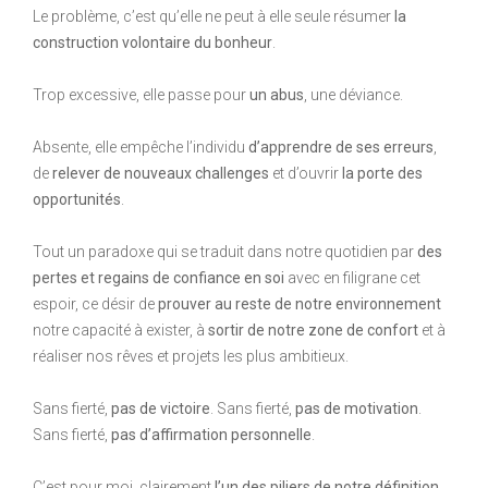
Le problème, c’est qu’elle ne peut à elle seule résumer
la
construction volontaire du bonheur
.
Trop excessive, elle passe pour
un abus
, une déviance.
Absente, elle empêche l’individu
d’apprendre de ses erreurs
,
de
relever de nouveaux challenges
et d’ouvrir
la porte des
opportunités
.
Tout un paradoxe qui se traduit dans notre quotidien par
des
pertes et regains de confiance en soi
avec en filigrane cet
espoir, ce désir de
prouver au reste de notre environnement
notre capacité à exister, à
sortir de notre zone de confort
et à
réaliser nos rêves et projets les plus ambitieux.
Sans fierté,
pas de victoire
. Sans fierté,
pas de motivation
.
Sans fierté,
pas d’affirmation personnelle
.
C’est pour moi, clairement
l’un des piliers de notre définition