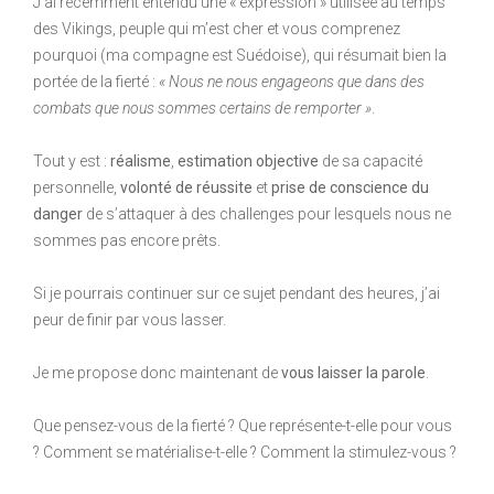
J’ai récemment entendu une « expression » utilisée au temps
des Vikings, peuple qui m’est cher et vous comprenez
pourquoi (ma compagne est Suédoise), qui résumait bien la
portée de la fierté :
« Nous ne nous engageons que dans des
combats que nous sommes certains de remporter »
.
Tout y est :
réalisme
,
estimation objective
de sa capacité
personnelle,
volonté de réussite
et
prise de conscience du
danger
de s’attaquer à des challenges pour lesquels nous ne
sommes pas encore prêts.
Si je pourrais continuer sur ce sujet pendant des heures, j’ai
peur de finir par vous lasser.
Je me propose donc maintenant de
vous laisser la parole
.
Que pensez-vous de la fierté ? Que représente-t-elle pour vous
? Comment se matérialise-t-elle ? Comment la stimulez-vous ?