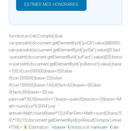
ESTIMER MES HONORAIRES
function pvCalcCompta(){var
ca=parseInt(document.getElementById(‘pvCA’).value)||80000,
sal=parseInt(document.getElementById(‘pvSal’).value)||0,fact
=parseInt(document.getElementById(‘pvFact’).value)||20,besoi
n=parseInt(document.getElementById(‘pvBesoin’).value),base
=100;if(ca>500000)base=350;else
if(ca>200000)base=220;else
if(ca>100000)base=160;if(fact>60)base+=50;else
if(fact>30)base+=20;var
paie=sal*30;if(besoin>=1)base+=paie;if(besoin>=2)base+=M
ath.round(ca*0.0004);var
annuel=Math.round(base*12),hParSem=Math.round((base/5
0)*10)/10;document.getElementById(‘pvResultCompta’).inner
HTML=’
Estimation :
‘+base+’ €/mois
soit
‘+annuel+’ €/an