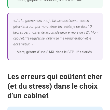
« J’ai longtemps cru que je faisais des économies en
gérant ma compta moi-même. En réalité, je perdais 10
heures par mois et j’ai accumulé deux erreurs de TVA. Mon
cabinet m’a régularisé, optimisé ma rémunération et je
dors mieux. »
— Marc, gérant d’une SARL dans le BTP, 12 salariés
Les erreurs qui coûtent cher
(et du stress) dans le choix
d’un cabinet