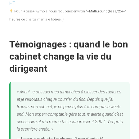
HT
Pour ‘+base+’ €/mois, vous récupérez environ
‘+Math.round(base/25)+’
‘;}
heures
de charge mentale libérée
Témoignages : quand le bon
cabinet change la vie du
dirigeant
« Avant, je passais mes dimanches à classer des factures
et je redoutais chaque courrier du fisc. Depuis que j’ai
trouvé mon cabinet, je ne pense plus à la compta le week-
end. Mon expert-comptable gère tout, m’alerte quand c’est
nécessaire et m’a même fait économiser 4 200 € d’impôts
la première année. »
— Laura, graphiste freelance, 3 ans d’activité