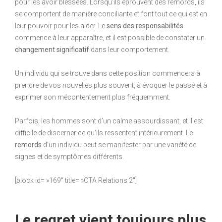
pour les avoir blessées. Lorsqu’ils éprouvent des remords, ils
se comportent de manière conciliante et font tout ce qui est en
leur pouvoir pour les aider. Le
sens des responsabilités
commence à leur apparaître, et il est possible de constater un
changement significatif
dans leur comportement.
Un individu qui se trouve dans cette position commencera à
prendre de vos nouvelles plus souvent, à évoquer le passé et à
exprimer son mécontentement plus fréquemment.
Parfois, les hommes sont d’un calme assourdissant, et il est
difficile de discerner ce qu’ils ressentent intérieurement. Le
remords
d’un individu peut se manifester par une variété de
signes et de symptômes différents.
[block id= »169″ title= »CTA Relations 2″]
Le regret vient toujours plus