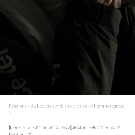
Relations
>
Au bout de combien de temps un homme regrette
?
[block id= »170″ title= »CTA Top »][block id= »867″ title= »CTA
Relations 0″]