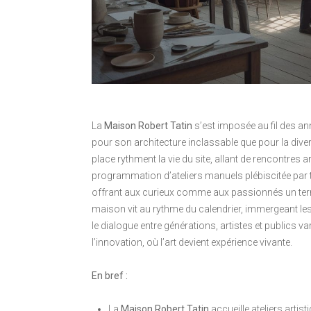
La
Maison Robert Tatin
s’est imposée au fil des a
pour son architecture inclassable que pour la diver
place rythment la vie du site, allant de rencontres
programmation d’ateliers manuels plébiscitée par to
offrant aux curieux comme aux passionnés un terrai
maison vit au rythme du calendrier, immergeant les v
le dialogue entre générations, artistes et publics var
l’innovation, où l’art devient expérience vivante.
En bref :
La
Maison Robert Tatin
accueille ateliers arti