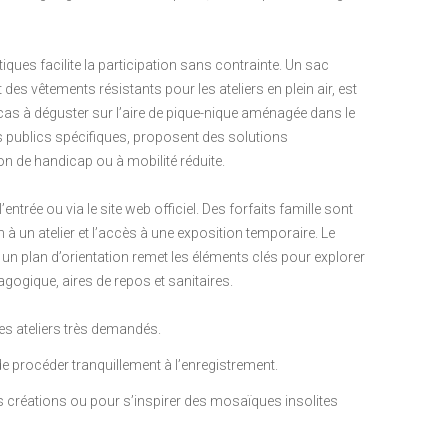
tiques facilite la participation sans contrainte. Un sac
des vêtements résistants pour les ateliers en plein air, est
encas à déguster sur l’aire de pique-nique aménagée dans le
es publics spécifiques, proposent des solutions
 de handicap ou à mobilité réduite.
’entrée ou via le site web officiel. Des forfaits famille sont
on à un atelier et l’accès à une exposition temporaire. Le
 un plan d’orientation remet les éléments clés pour explorer
dagogique, aires de repos et sanitaires.
les ateliers très demandés.
de procéder tranquillement à l’enregistrement.
s créations ou pour s’inspirer des mosaïques insolites