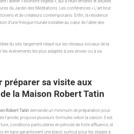
nt l’atelier « Monstre végétal », qui a réuni enfants et adultes
tures du Jardin des Méditations. Les conférences « L’art brut
storiens et de créateurs contemporains. Enfin, la résidence
ion d’une fresque murale installée au cœur de l’allée des
édiée du site, largement relayé sur les réseaux sociaux de la
r les événements les plus adaptés à ses envies ou à sa
 préparer sa visite aux
 de la Maison Robert Tatin
son Robert Tatin
demande un minimum de préparation pour
oute l’année, propose plusieurs formules selon la saison. Il est
ure, conditions particulières en période de forte affluence, et
ns en ligne garantissent une place, surtout pour les stages à