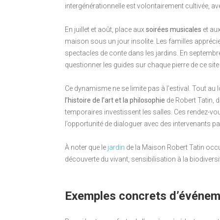
intergénérationnelle est volontairement cultivée, a
En juillet et août, place aux
soirées musicales
et aux
maison sous un jour insolite. Les familles apprécie
spectacles de conte dans les jardins. En septembre
questionner les guides sur chaque pierre de ce site u
Ce dynamisme ne se limite pas à l’estival. Tout au 
l’histoire de l’art et la philosophie
de Robert Tatin, d
temporaires investissent les salles. Ces rendez-vou
l’opportunité de dialoguer avec des intervenants p
À noter que le
jardin
de la Maison Robert Tatin occu
découverte du vivant, sensibilisation à la biodiversit
Exemples concrets d’événe