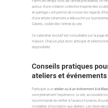
Parmi les temps forts de l’année précédente, on retie
autour d’une création collective inspirée des sculp
en partage » ont permis de croiser les regards d’hi
d’une artiste céramiste a débouché sur la présentat
Géants, visible dès l’entrée du site.
Ce calendrier évolutif est consultable sur la page d
maison. Chacun peut donc anticiper et sélectionne
disponibilité.
Conseils pratiques pour
ateliers et événements
Participer à un
atelier ou à un événement à la Mai
vivre pleinement l’expérience. Le site, accessible t
recommandé de vérifier à l’avance horaires d’ouvert
modalités d’inscription aux ateliers. Les réservatio