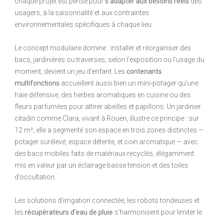
chaque projet est pensé pour
s’adapter aux besoins réels
des
usagers, à la saisonnalité et aux contraintes
environnementales spécifiques à chaque lieu.
Le concept modulaire domine : installer et réorganiser des
bacs, jardinières ou traverses, selon l’exposition ou l’usage du
moment, devient un jeu d’enfant. Les
contenants
multifonctions
accueillent aussi bien un mini-potager qu’une
haie défensive, des herbes aromatiques en cuisine ou des
fleurs parfumées pour attirer abeilles et papillons. Un jardinier
citadin comme Clara, vivant à Rouen, illustre ce principe : sur
12 m², elle a segmenté son espace en trois zones distinctes —
potager surélevé, espace détente, et coin aromatique — avec
des bacs mobiles faits de matériaux recyclés, élégamment
mis en valeur par un éclairage basse tension et des toiles
d’occultation.
Les solutions d’irrigation connectée, les robots tondeuses et
les
récupérateurs d’eau de pluie
s’harmonisent pour limiter le