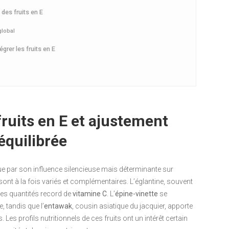
 des fruits en E
global
grer les fruits en E
fruits en E et ajustement
équilibrée
ue par son influence silencieuse mais déterminante sur
sont à la fois variés et complémentaires. L’églantine, souvent
es quantités record de
vitamine C
. L’
épine-vinette
se
, tandis que l’
entawak
, cousin asiatique du jacquier, apporte
s. Les profils nutritionnels de ces fruits ont un intérêt certain