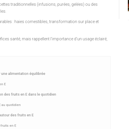
cettes traditionnelles (infusions, purées, gelées) ou des
les.
urables : haies comestibles, transformation sur place et
ices santé, mais rappellent l’importance d’un usage éclairé,
r une alimentation équilibrée
en E
ion des fruits en E dans le quotidien
 E au quotidien
autour des fruits en E
fruits en E