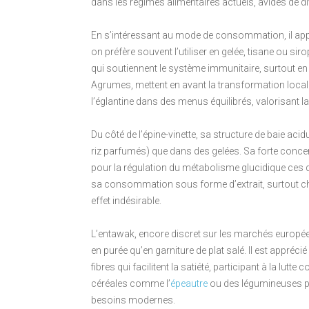
dans les régimes alimentaires actuels, avides de di
En s’intéressant au mode de consommation, il appara
on préfère souvent l’utiliser en gelée, tisane ou si
qui soutiennent le système immunitaire, surtout e
Agrumes, mettent en avant la transformation locale 
l’églantine dans des menus équilibrés, valorisant la 
Du côté de l’épine-vinette, sa structure de baie aci
riz parfumés) que dans des gelées. Sa forte concent
pour la régulation du métabolisme glucidique ces 
sa consommation sous forme d’extrait, surtout che
effet indésirable.
L’entawak, encore discret sur les marchés europ
en purée qu’en garniture de plat salé. Il est appréc
fibres qui facilitent la satiété, participant à la lutt
céréales comme l’
épeautre
ou des légumineuses pe
besoins modernes.