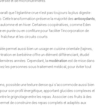
versité et de micronutriments.
ît que l’églantine crue n’est pas toujours la plus digeste :
rop. Cette transformation préserve la majorité des
antioxydants
,
n automne et en hiver. Certaines coopératives, comme Eden
en purée ou en confiture pour faciliter l’incorporation de
fraîcheur et les circuits courts.
dulée permet aussi bien un usage en cuisine orientale (tajines,
ration en berbérine offre un élément différenciant, étudié
dernières années. Cependant, la
modération
est de mise dans
z les personnes sous traitement médical, pour éviter tout
éens, possède une texture dense qui s’accommode aussi bien
ié pour son profil énergétique, apportant glucides complexes et
e contre le grignotage entre les repas. Associer ces fruits à des
rmet de construire des repas complets et adaptés aux