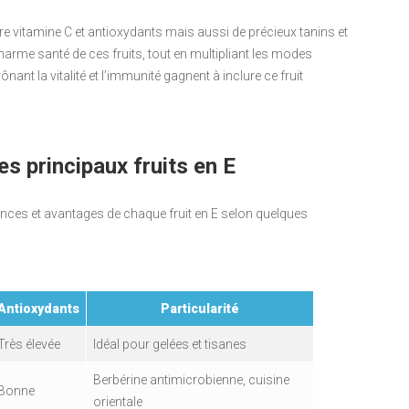
ntre vitamine C et antioxydants mais aussi de précieux tanins et
rme santé de ces fruits, tout en multipliant les modes
nant la vitalité et l’immunité gagnent à inclure ce fruit
s principaux fruits en E
ences et avantages de chaque fruit en E selon quelques
Antioxydants
Particularité
Très élevée
Idéal pour gelées et tisanes
Berbérine antimicrobienne, cuisine
Bonne
orientale