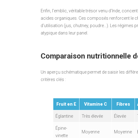
Enfin, l’emblic, véritable trésor venu d’Inde, conce
acides organiques. Ces composés renforcent le cha
d’utilisation (jus, chutney, poudre…). Les régimes prô
atypique dans leur panel.
Comparaison nutritionnelle de
Un aperçu schématique permet de saisir les différ
critères clés :
Fruit en E
Vitamine C
Fibres
Églantine
Très élevée
Élevée
Épine-
Moyenne
Moyenne
vinette