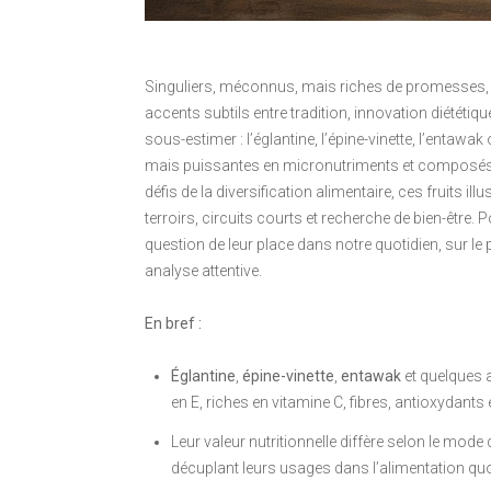
Singuliers, méconnus, mais riches de promesses, l
accents subtils entre tradition, innovation diététiqu
sous-estimer : l’églantine, l’épine-vinette, l’entawa
mais puissantes en micronutriments et composés bi
défis de la diversification alimentaire, ces fruits ill
terroirs, circuits courts et recherche de bien-être
question de leur place dans notre quotidien, sur le 
analyse attentive.
En bref :
Églantine
,
épine-vinette
,
entawak
et quelques a
en E, riches en vitamine C, fibres, antioxydants
Leur valeur nutritionnelle diffère selon le mod
décuplant leurs usages dans l’alimentation quo