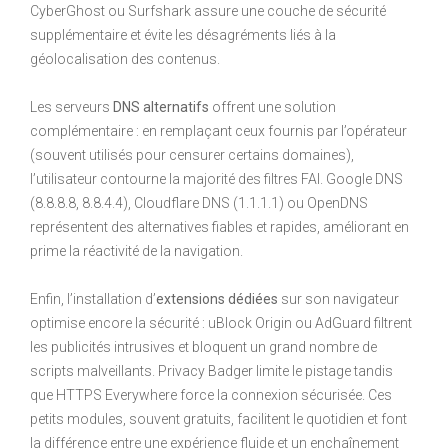
CyberGhost ou Surfshark assure une couche de sécurité
supplémentaire et évite les désagréments liés à la
géolocalisation des contenus.
Les serveurs
DNS alternatifs
offrent une solution
complémentaire : en remplaçant ceux fournis par l’opérateur
(souvent utilisés pour censurer certains domaines),
l’utilisateur contourne la majorité des filtres FAI. Google DNS
(8.8.8.8, 8.8.4.4), Cloudflare DNS (1.1.1.1) ou OpenDNS
représentent des alternatives fiables et rapides, améliorant en
prime la réactivité de la navigation.
Enfin, l’installation d’
extensions dédiées
sur son navigateur
optimise encore la sécurité : uBlock Origin ou AdGuard filtrent
les publicités intrusives et bloquent un grand nombre de
scripts malveillants. Privacy Badger limite le pistage tandis
que HTTPS Everywhere force la connexion sécurisée. Ces
petits modules, souvent gratuits, facilitent le quotidien et font
la différence entre une expérience fluide et un enchaînement