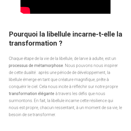
Pourquoi la libellule incarne-t-elle la
transformation ?
Chaque étape de la vie de la libellule, de larve à adulte, est un
processus de métamorphose
. Nous pouvons nous inspirer
de cette dualité : après une période de développement, la
libellule émerge en tant que créature magnifique, prête à
conquérir le ciel. Cela nous incite à réfléchir sur notre propre
transformation élégante
à travers les défis que nous
surmontons. En fait, la libellule incarne cette résilience qui
nous est propre, chacun ressentant, à un moment de sa vie, le
besoin de se transformer.