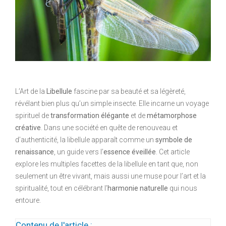
L’Art de la
Libellule
fascine par sa beauté et sa légèreté,
révélant bien plus qu’un simple insecte. Elle incarne un voyage
spirituel de
transformation élégante
et de
métamorphose
créative
. Dans une société en quête de renouveau et
d’authenticité, la libellule apparaît comme un
symbole de
renaissance
, un guide vers l’
essence éveillée
. Cet article
explore les multiples facettes de la libellule en tant que, non
seulement un être vivant, mais aussi une muse pour l’art et la
spiritualité, tout en célébrant l’
harmonie naturelle
qui nous
entoure.
Contenu de l'article :