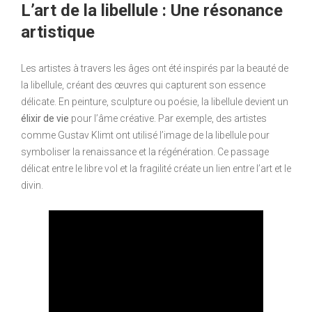
L’art de la libellule : Une résonance
artistique
Les artistes à travers les âges ont été inspirés par la beauté de
la libellule, créant des œuvres qui capturent son essence
délicate. En peinture, sculpture ou poésie, la libellule devient un
élixir de vie
pour l’âme créative. Par exemple, des artistes
comme Gustav Klimt ont utilisé l’image de la libellule pour
symboliser la renaissance et la régénération. Ce passage
délicat entre le libre vol et la fragilité créate un lien entre l’art et le
divin.