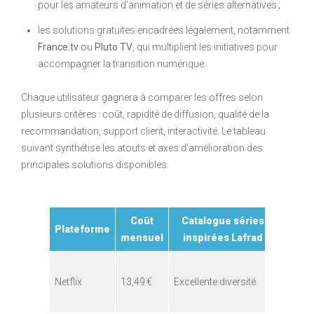
pour les amateurs d’animation et de séries alternatives ;
les solutions gratuites encadrées légalement, notamment
France.tv
ou
Pluto TV
, qui multiplient les initiatives pour
accompagner la transition numérique.
Chaque utilisateur gagnera à comparer les offres selon
plusieurs critères : coût, rapidité de diffusion, qualité de la
recommandation, support client, interactivité. Le tableau
suivant synthétise les atouts et axes d’amélioration des
principales solutions disponibles.
Coût
Catalogue séries
Sécur
Plateforme
mensuel
inspirées Lafrad
& Léga
Protec
Netflix
13,49 €
Excellente diversité
robust