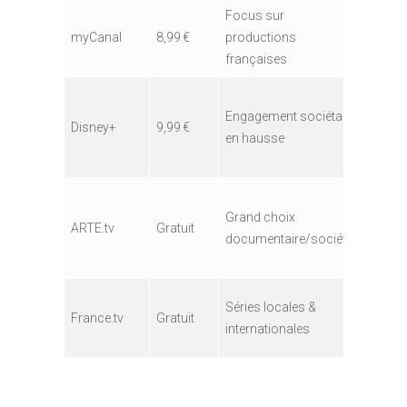
Focus sur
Confor
myCanal
8,99 €
productions
légale
françaises
Engagement sociétal
Sécurit
Disney+
9,99 €
en hausse
élevée
Grand choix
ARTE.tv
Gratuit
100 % l
documentaire/société
Séries locales &
Légalit
France.tv
Gratuit
internationales
garanti