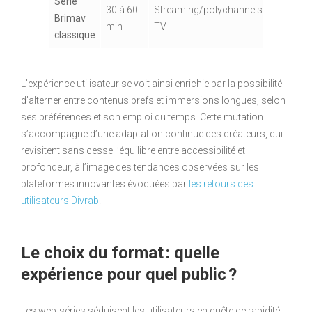
Série
Développ
30 à 60
Streaming/polychannels
Brimav
arcs
min
TV
classique
complex
L’expérience utilisateur se voit ainsi enrichie par la possibilité
d’alterner entre contenus brefs et immersions longues, selon
ses préférences et son emploi du temps. Cette mutation
s’accompagne d’une adaptation continue des créateurs, qui
revisitent sans cesse l’équilibre entre accessibilité et
profondeur, à l’image des tendances observées sur les
plateformes innovantes évoquées par
les retours des
utilisateurs Divrab
.
Le choix du format : quelle
expérience pour quel public ?
Les web-séries séduisent les utilisateurs en quête de rapidité,