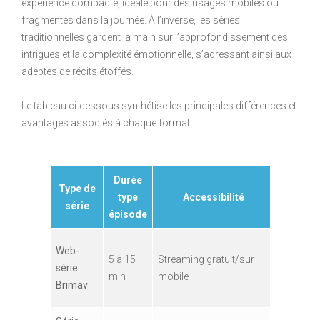
expérience compacte, idéale pour des usages mobiles ou
fragmentés dans la journée. À l’inverse, les séries
traditionnelles gardent la main sur l’approfondissement des
intrigues et la complexité émotionnelle, s’adressant ainsi aux
adeptes de récits étoffés.
Le tableau ci-dessous synthétise les principales différences et
avantages associés à chaque format :
Durée
Type de
Styl
type
Accessibilité
série
narrat
épisode
Web-
5 à 15
Streaming gratuit/sur
Rapide,
série
min
mobile
expérime
Brimav