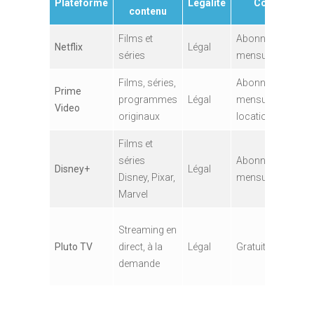
Plateforme
Légalité
Coût
A
contenu
Films et
Abonnement
Ac
Netflix
Légal
séries
mensuel
m
Films, séries,
Abonnement
Prime
Ac
programmes
Légal
mensuel ou
Video
m
originaux
location
Films et
Ac
séries
Abonnement
da
Disney+
Légal
Disney, Pixar,
mensuel
n
Marvel
p
Ac
Streaming en
d
Pluto TV
direct, à la
Légal
Gratuit
pl
demande
p