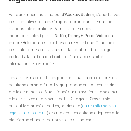
Face aux incertitudes autour d’
Abokav/Sodirm
, s’orienter vers
des alternatives légales s’impose comme une démarche
responsable et pratique. Parmi les références
incontournables figurent
Netflix
,
Disney+
,
Prime Video
ou
encore
Hulu
pour les expatriés outre-Atlantique. Chacune de
ces plateformes cultive sa singularité, allant du catalogue
exclusif à la tarification flexible et à une accessibilité
internationale bien rodée.
Les amateurs de gratuites pourront quant à eux explorer des
solutions comme Pluto TV, qui propose du contenu en direct
et à la demande, ou Vudu, fondé sur un système de paiement
à la carte avec une expérience UHD. Le géant
Crave
cible
surtout le marché canadien, tandis que (
autres alternatives
légales au streaming
) oriente vers des options adaptées si la
plateforme change une nouvelle fois d’adresse.