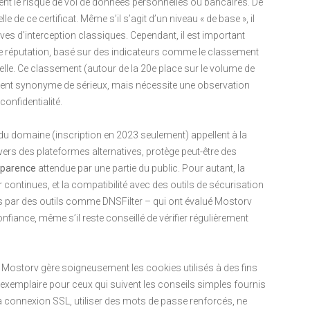
nt le risque de vol de données personnelles ou bancaires. De
le de ce certificat. Même s’il s’agit d’un niveau « de base », il
ives d’interception classiques. Cependant, il est important
 de réputation, basé sur des indicateurs comme le classement
elle. Ce classement (autour de la 20e place sur le volume de
ouvent synonyme de sérieux, mais nécessite une observation
confidentialité.
r du domaine (inscription en 2023 seulement) appellent à la
vers des plateformes alternatives, protège peut-être des
sparence
attendue par une partie du public. Pour autant, la
r continues, et la compatibilité avec des outils de sécurisation
es par des outils comme DNSFilter – qui ont évalué Mostorv
fiance, même s’il reste conseillé de vérifier régulièrement
e. Mostorv gère soigneusement les cookies utilisés à des fins
 exemplaire pour ceux qui suivent les conseils simples fournis
la connexion SSL, utiliser des mots de passe renforcés, ne