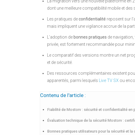
La migration vers une nouvelle plateforme en 2
dont une meilleure compatibilité mobile et des
Les pratiques de
confidentialité
reposent sur l’
mais impliquent une vigilance accrue de la par
L’adoption de
bonnes pratiques
de navigation, 
privée, est fortement recommandée pour minim
Le comparatif des versions montre un net prog
et de sécurité.
Des ressources complémentaires existent pour 
apparentés, parmi lesquels
Live TV SX
ou enc
Contenu de l'article :
Fiabilité de Mostorv : sécurité et confidentialité en
Évaluation technique de la sécurité Mostorv : certi
Bonnes pratiques utilisateurs pour la sécurité et la