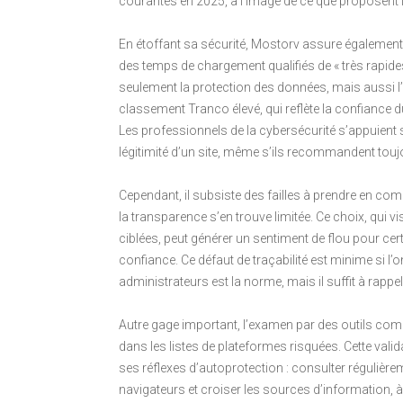
courantes en 2025, à l’image de ce que proposent 
En étoffant sa sécurité, Mostorv assure également 
des temps de chargement qualifiés de « très rapides
seulement la protection des données, mais aussi l
classement Tranco élevé, qui reflète la confiance 
Les professionnels de la cybersécurité s’appuient su
légitimité d’un site, même s’ils recommandent toujo
Cependant, il subsiste des failles à prendre en com
la transparence s’en trouve limitée. Ce choix, qui 
ciblées, peut générer un sentiment de flou pour cert
confiance. Ce défaut de traçabilité est minime si
administrateurs est la norme, mais il suffit à rappe
Autre gage important, l’examen par des outils comme
dans les listes de plateformes risquées. Cette valid
ses réflexes d’autoprotection : consulter régulièrem
navigateurs et croiser les sources d’information, à