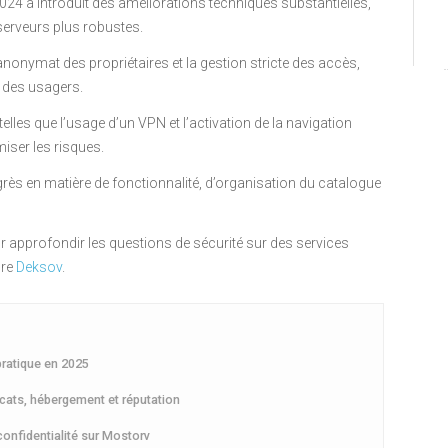
024 a introduit des améliorations techniques substantielles,
 serveurs plus robustes.
anonymat des propriétaires et la gestion stricte des accès,
t des usagers.
telles que l’usage d’un VPN et l’activation de la navigation
iser les risques.
rès en matière de fonctionnalité, d’organisation du catalogue
approfondir les questions de sécurité sur des services
ore
Deksov
.
 pratique en 2025
ficats, hébergement et réputation
 confidentialité sur Mostorv