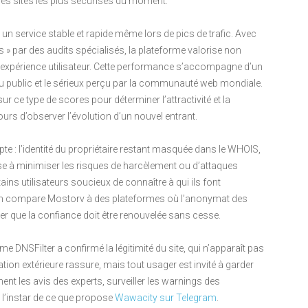
les sites les plus sécurisés du moment.
un service stable et rapide même lors de pics de trafic. Avec
 » par des audits spécialisés, la plateforme valorise non
’expérience utilisateur. Cette performance s’accompagne d’un
du public et le sérieux perçu par la communauté web mondiale.
r ce type de scores pour déterminer l’attractivité et la
urs d’observer l’évolution d’un nouvel entrant.
pte : l’identité du propriétaire restant masquée dans le WHOIS,
vise à minimiser les risques de harcèlement ou d’attaques
ains utilisateurs soucieux de connaître à qui ils font
 l’on compare Mostorv à des plateformes où l’anonymat des
ler que la confiance doit être renouvelée sans cesse.
 DNSFilter a confirmé la légitimité du site, qui n’apparaît pas
ation extérieure rassure, mais tout usager est invité à garder
ent les avis des experts, surveiller les warnings des
 l’instar de ce que propose
Wawacity sur Telegram
.