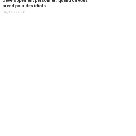
Développement personnel : quand on vous
prend pour des idiots…
04/08/2026