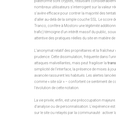
plateforme sont cryptés, réduisant considérableme
nombreux utilisateurs s’interrogent sur la valeur réel
s’avère efficace pour contrer la majorité des tentat
d’aller au-delà de la simple couche SSL. Le score
Tranco, confère à Mostorv une légitimité additionn
trafic) témoigne d’un intérêt massif du public, s
attentive des pratiques réelles du site en matière de 
L’anonymat relatif des propriétaires et la fraîcheu
prudence. Cette dissimulation, fréquente dans l’uni
attaques malveillantes, mais peut fragiliser la
tran
simplicité de l’interface, la présence de mises à jou
avancée rassurent les habitués. Les alertes lancé
comme « site sûr » – confortent ce sentiment de con
l’évolution de cette notation.
La vie privée, enfin, est une préoccupation majeur
d’analyse ou de personnalisation. L’expérience est
sur le site ou relayés par la communauté : activer 