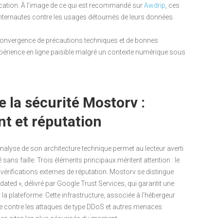
ication. À l’image de ce qui est recommandé sur
Awdrip
, ces
nternautes contre les usages détournés de leurs données.
 convergence de précautions techniques et de bonnes
xpérience en ligne paisible malgré un contexte numérique sous
 la sécurité Mostorv :
nt et réputation
analyse de son architecture technique permet au lecteur averti
sans faille. Trois éléments principaux méritent attention : le
s vérifications externes de réputation. Mostorv se distingue
idated », délivré par Google Trust Services, qui garantit une
 la plateforme. Cette infrastructure, associée à l’hébergeur
ue contre les attaques de type DDoS et autres menaces