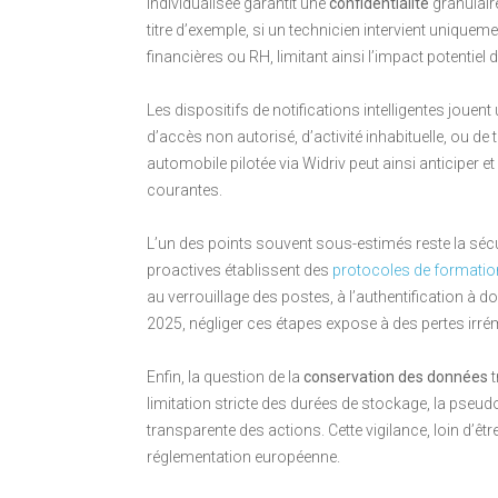
individualisée garantit une
confidentialité
granulaire
titre d’exemple, si un technicien intervient unique
financières ou RH, limitant ainsi l’impact potenti
Les dispositifs de notifications intelligentes jouent 
d’accès non autorisé, d’activité inhabituelle, ou d
automobile pilotée via Widriv peut ainsi anticiper 
courantes.
L’un des points souvent sous-estimés reste la sécur
proactives établissent des
protocoles de formation
au verrouillage des postes, à l’authentification à d
2025, négliger ces étapes expose à des pertes irré
Enfin, la question de la
conservation des données
t
limitation stricte des durées de stockage, la pseud
transparente des actions. Cette vigilance, loin d’
réglementation européenne.