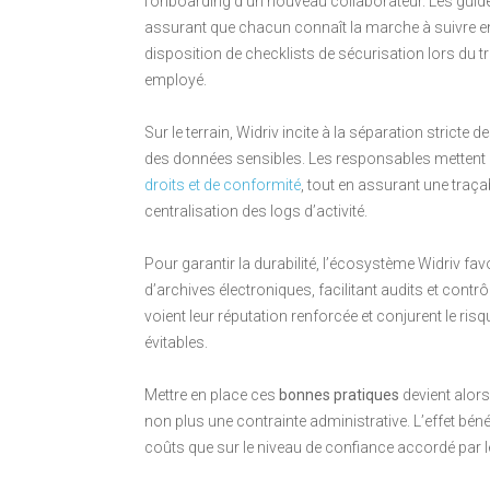
l’onboarding d’un nouveau collaborateur. Les guide
assurant que chacun connaît la marche à suivre en c
disposition de checklists de sécurisation lors du tr
employé.
Sur le terrain, Widriv incite à la séparation strict
des données sensibles. Les responsables mettent u
droits et de conformité
, tout en assurant une traça
centralisation des logs d’activité.
Pour garantir la durabilité, l’écosystème Widriv fa
d’archives électroniques, facilitant audits et contr
voient leur réputation renforcée et conjurent le ris
évitables.
Mettre en place ces
bonnes pratiques
devient alors
non plus une contrainte administrative. L’effet bé
coûts que sur le niveau de confiance accordé par l