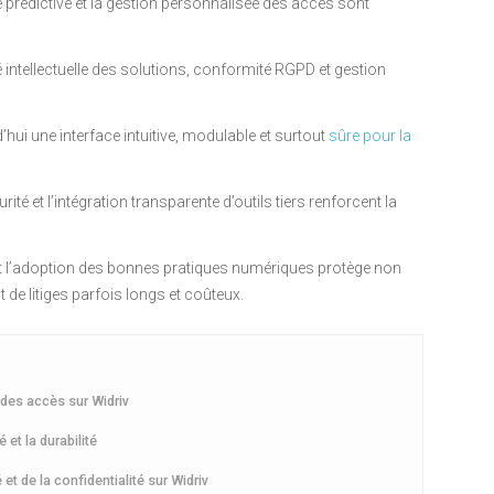
 prédictive et la gestion personnalisée des accès sont
é intellectuelle des solutions, conformité RGPD et gestion
hui une interface intuitive, modulable et surtout
sûre pour la
té et l’intégration transparente d’outils tiers renforcent la
 l’adoption des bonnes pratiques numériques protège non
de litiges parfois longs et coûteux.
n des accès sur Widriv
et la durabilité
et de la confidentialité sur Widriv