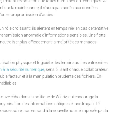
, limitant l’exposition aux failles humaines ou techniques. À
ment sur la maintenance, il n’aura pas accès aux données
el d’une compromission d’accès.
un rôle croissant : ils alertent en temps réel en cas de tentative
e transmission anormale d’informations sensibles. Une flotte
et neutraliser plus efficacement la majorité des menaces
isation physique et logicielle des terminaux. Les entreprises
 à la sécurité numérique
, sensibilisant chaque collaborateur
ouble facteur et à la manipulation prudente des fichiers. En
médiables.
rouve écho dans la politique de Widriv, qui encourage la
onymisation des informations critiques et une traçabilité
être accessoire, correspond à la nouvelle norme imposée par la