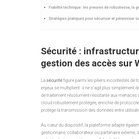
Fiabilité technique : les preuves de robustesse, la g
Stratégies pratiques pour sécuriser et pérenniser sa
Sécurité : infrastructur
gestion des accès sur 
La
sécurité
figure parmi les piliers incontestés de t
enjeux se multiplient : il ne s’agit plus simplement 
de traitement résolument résistante aux menaces d
cloud robustement protégée, enrichie de protoco
protège la transmission des données entre utilisate
Au cœur du dispositif, la plateforme adapte égalemen
gestionnaire, collaborateur ou partenaire externe, 