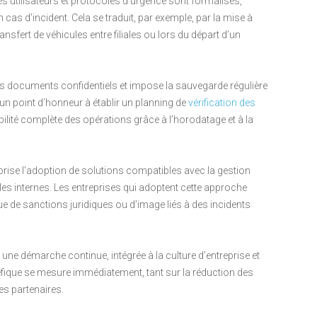
s utilisateurs et protocoles d’urgence sont formalisés,
as d’incident. Cela se traduit, par exemple, par la mise à
ansfert de véhicules entre filiales ou lors du départ d’un
e des documents confidentiels et impose la sauvegarde régulière
n point d’honneur à établir un planning de
vérification des
bilité complète des opérations grâce à l’horodatage et à la
vorise l’adoption de solutions compatibles avec la gestion
ôles internes. Les entreprises qui adoptent cette approche
que de sanctions juridiques ou d’image liés à des incidents
 une démarche continue, intégrée à la culture d’entreprise et
néfique se mesure immédiatement, tant sur la réduction des
es partenaires.