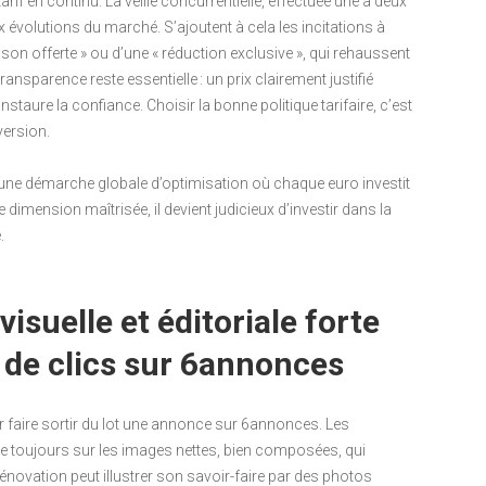
 tarif en continu. La veille concurrentielle, effectuée une à deux
 évolutions du marché. S’ajoutent à cela les incitations à
ison offerte » ou d’une « réduction exclusive », qui rehaussent
ransparence reste essentielle : un prix clairement justifié
 instaure la confiance. Choisir la bonne politique tarifaire, c’est
version.
s une démarche globale d’optimisation où chaque euro investit
te dimension maîtrisée, il devient judicieux d’investir dans la
.
isuelle et éditoriale forte
 de clics sur 6annonces
ur faire sortir du lot une annonce sur 6annonces. Les
rête toujours sur les images nettes, bien composées, qui
rénovation peut illustrer son savoir-faire par des photos