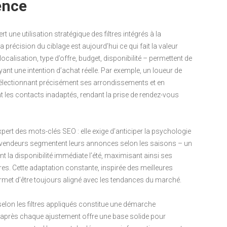
ence
une utilisation stratégique des filtres intégrés à la
 précision du ciblage est aujourd’hui ce qui fait la valeur
calisation, type d’offre, budget, disponibilité – permettent de
ayant une intention d’achat réelle. Par exemple, un loueur de
 sélectionnant précisément ses arrondissements et en
ent les contacts inadaptés, rendant la prise de rendez-vous
expert des mots-clés SEO : elle exige d’anticiper la psychologie
ins vendeurs segmentent leurs annonces selon les saisons – un
t la disponibilité immédiate l’été, maximisant ainsi ses
res. Cette adaptation constante, inspirée des meilleures
rmet d’être toujours aligné avec les tendances du marché.
 selon les filtres appliqués constitue une démarche
s après chaque ajustement offre une base solide pour