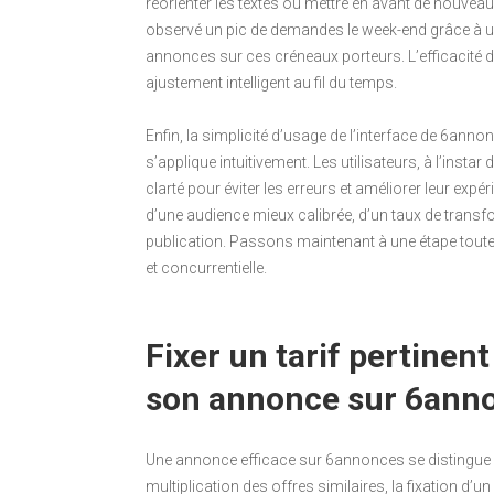
réorienter les textes ou mettre en avant de nouve
observé un pic de demandes le week-end grâce à un r
annonces sur ces créneaux porteurs. L’efficacité des
ajustement intelligent au fil du temps.
Enfin, la simplicité d’usage de l’interface de 6ann
s’applique intuitivement. Les utilisateurs, à l’ins
clarté pour éviter les erreurs et améliorer leur expér
d’une audience mieux calibrée, d’un taux de transfor
publication. Passons maintenant à une étape toute au
et concurrentielle.
Fixer un tarif pertinen
son annonce sur 6ann
Une annonce efficace sur 6annonces se distingue sou
multiplication des offres similaires, la fixation d’un