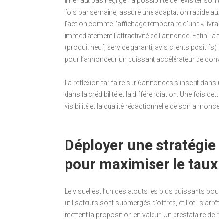
Il ne faut pas négliger la possibilité de revisiter son
fois par semaine, assure une adaptation rapide aux
l’action comme l’affichage temporaire d’une « livra
immédiatement l’attractivité de l’annonce. Enfin, la t
(produit neuf, service garanti, avis clients positifs)
pour l’annonceur un puissant accélérateur de con
La réflexion tarifaire sur 6annonces s’inscrit dan
dans la crédibilité et la différenciation. Une fois cet
visibilité et la qualité rédactionnelle de son annonce
Déployer une stratégie v
pour maximiser le taux
Le visuel est l’un des atouts les plus puissants po
utilisateurs sont submergés d’offres, et l’œil s’ar
mettent la proposition en valeur. Un prestataire de 