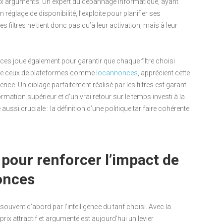
aux arguments. Un expert du dépannage informatique, ayant
églage de disponibilité, l’exploite pour planifier ses
 filtres ne tient donc pas qu’à leur activation, mais à leur
onces joue également pour garantir que chaque filtre choisi
tar de ceux de plateformes comme
locannonces
, apprécient cette
ience. Un ciblage parfaitement réalisé par les filtres est garant
mation supérieur et d’un vrai retour sur le temps investi à la
ssi cruciale : la définition d’une politique tarifaire cohérente
t pour renforcer l’impact de
onces
vent d’abord par l’intelligence du tarif choisi. Avec la
 prix attractif et argumenté est aujourd’hui un levier