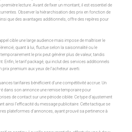
première lecture. Avant de fixer un montant, il est essentiel de
urrentes. Observer la hiérarchisation des prix en fonction de
, ainsi que des avantages additionnels, offre des repères pour
’appel cible une large audience mais impose de maîtriser le
férencié, quant à lui, fluctue selon la saisonnalité ou le
temporairement le prix peut générer plus de valeur, tandis
. Enfin, le tarif packagé, qui inclut des services additionnels
 un prix premium aux yeux de l’acheteur averti.
ances tarifaires bénéficient d’une compétitivité accrue. Un
égré dans son annonce une remise temporaire pour
prises de contact sur une période ciblée. Ce type d’ajustement
nt ainsi l’efficacité du message publicitaire. Cette tactique se
tres plateformes d’annonces, ayant prouvé sa pertinence à