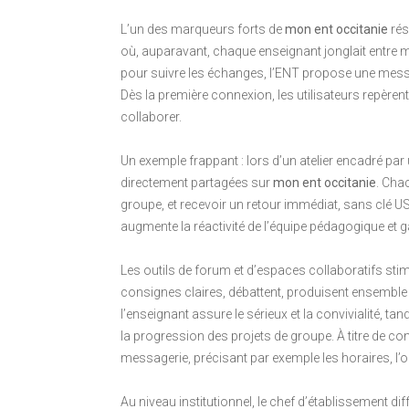
L’un des marqueurs forts de
mon ent occitanie
rés
où, auparavant, chaque enseignant jonglait entre m
pour suivre les échanges, l’ENT propose une messa
Dès la première connexion, les utilisateurs repèrent la
collaborer.
Un exemple frappant : lors d’un atelier encadré par
directement partagées sur
mon ent occitanie
. Cha
groupe, et recevoir un retour immédiat, sans clé US
augmente la réactivité de l’équipe pédagogique et ga
Les outils de forum et d’espaces collaboratifs stimul
consignes claires, débattent, produisent ensemble
l’enseignant assure le sérieux et la convivialité, t
la progression des projets de groupe. À titre de cons
messagerie, précisant par exemple les horaires, l’
Au niveau institutionnel, le chef d’établissement