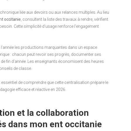
té chronique liée aux devoirs ou aux relances multiples. Au lieu
t occitanie
, consultent la liste des travaux à rendre, vérifient
 besoin. Cette simplicité d’usage renforce l’engagement
l de l’année les productions marquantes dans un espace
érique : chacun peut revoir ses progrès, documenter ses
ns de fin d’année. Les enseignants économisent des heures
onseils de classe.
t essentiel de comprendre que cette centralisation prépare le
édagogie efficace et réactive en 2026.
ion et la collaboration
rés dans mon ent occitanie