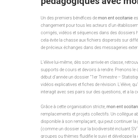
pédagogiques avec mon
Un des premiers bénéfices de
mon ent occitanie
es
changement pour tous les acteurs d’un établissem
corrigés, vidéos et séquences dans des dossiers h
cela évite la chasse aux fichiers dispersés sur diff
de précieux échanges dans des messageries exter
L’élève lui-même, dès son arrivée en classe, retro
supports de cours et devoirs à rendre. Prenons le 
début d’année un dossier “1er Trimestre – Statisti
vidéos explicatives et fiches de révision. L’élève, q
interagit avec ses pairs sur des questions, et a la ce
Grâce à cette organisation stricte,
mon ent occitan
remplacements et projets collectifs. Un collègue
disponible à son remplaçant, qui peut continuer la 
(comme un dossier sur la biodiversité incluant SV
groupes ou thèmes fluidifie le suivi et développe l