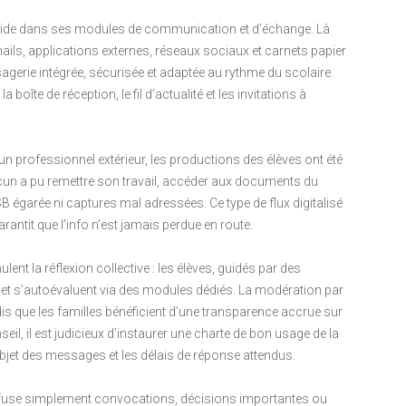
ide dans ses modules de communication et d’échange. Là
ails, applications externes, réseaux sociaux et carnets papier
gerie intégrée, sécurisée et adaptée au rythme du scolaire.
 boîte de réception, le fil d’actualité et les invitations à
 un professionnel extérieur, les productions des élèves ont été
cun a pu remettre son travail, accéder aux documents du
B égarée ni captures mal adressées. Ce type de flux digitalisé
rantit que l’info n’est jamais perdue en route.
ent la réflexion collective : les élèves, guidés par des
 et s’autoévaluent via des modules dédiés. La modération par
andis que les familles bénéficient d’une transparence accrue sur
eil, il est judicieux d’instaurer une charte de bon usage de la
objet des messages et les délais de réponse attendus.
 diffuse simplement convocations, décisions importantes ou