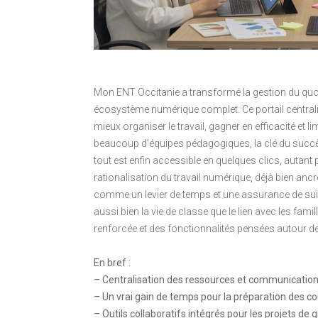
Mon ENT Occitanie a transformé la gestion du quoti
écosystème numérique complet. Ce portail central
mieux organiser le travail, gagner en efficacité et l
beaucoup d’équipes pédagogiques, la clé du succès r
tout est enfin accessible en quelques clics, autant
rationalisation du travail numérique, déjà bien an
comme un levier de temps et une assurance de suivi
aussi bien la vie de classe que le lien avec les fa
renforcée et des fonctionnalités pensées autour de
En bref :
– Centralisation des ressources et communications
– Un vrai gain de temps pour la préparation des co
– Outils collaboratifs intégrés pour les projets de 