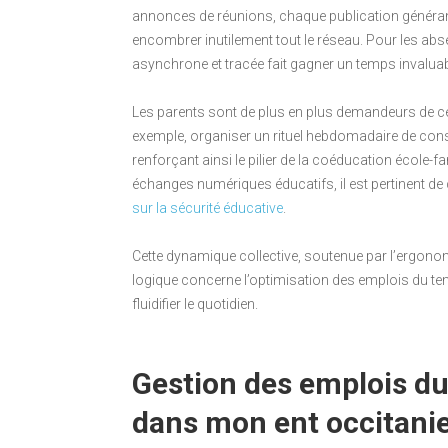
annonces de réunions, chaque publication générant
encombrer inutilement tout le réseau. Pour les abse
asynchrone et tracée fait gagner un temps invaluab
Les parents sont de plus en plus demandeurs de ce 
exemple, organiser un rituel hebdomadaire de cons
renforçant ainsi le pilier de la coéducation école-f
échanges numériques éducatifs, il est pertinent de
sur la sécurité éducative
.
Cette dynamique collective, soutenue par l’ergonom
logique concerne l’optimisation des emplois du tem
fluidifier le quotidien.
Gestion des emplois du
dans mon ent occitani