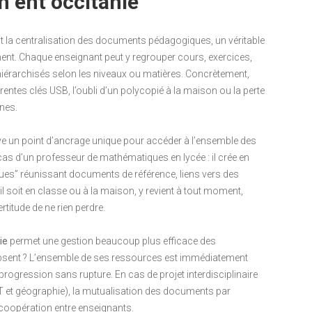
 ent occitanie
t la centralisation des documents pédagogiques, un véritable
ent. Chaque enseignant peut y regrouper cours, exercices,
iérarchisés selon les niveaux ou matières. Concrètement,
érentes clés USB, l’oubli d’un polycopié à la maison ou la perte
nes.
uve un point d’ancrage unique pour accéder à l’ensemble des
cas d’un professeur de mathématiques en lycée : il crée en
ques” réunissant documents de référence, liens vers des
u’il soit en classe ou à la maison, y revient à tout moment,
rtitude de ne rien perdre.
ie
permet une gestion beaucoup plus efficace des
 absent ? L’ensemble de ses ressources est immédiatement
progression sans rupture. En cas de projet interdisciplinaire
T et géographie), la mutualisation des documents par
a coopération entre enseignants.