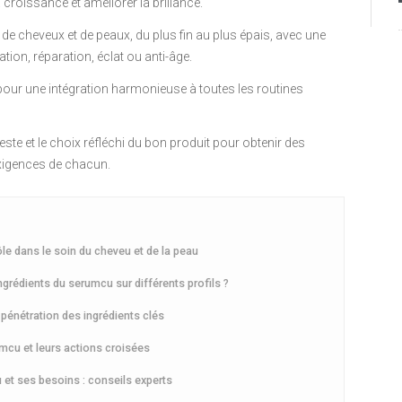
 croissance et améliorer la brillance.
de cheveux et de peaux, du plus fin au plus épais, avec une
tion, réparation, éclat ou anti-âge.
 pour une intégration harmonieuse à toutes les routines
 geste et le choix réfléchi du bon produit pour obtenir des
exigences de chacun.
ôle dans le soin du cheveu et de la peau
ngrédients du serumcu sur différents profils ?
 pénétration des ingrédients clés
umcu et leurs actions croisées
 et ses besoins : conseils experts