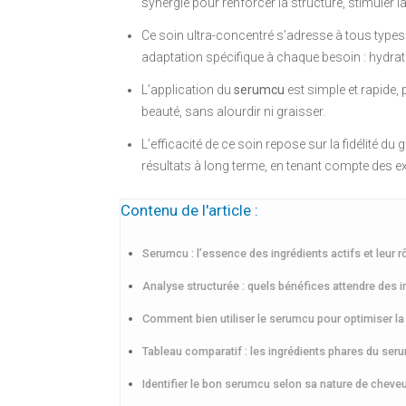
synergie pour renforcer la structure, stimuler la
Ce soin ultra-concentré s’adresse à tous types 
adaptation spécifique à chaque besoin : hydrata
L’application du
serumcu
est simple et rapide,
beauté, sans alourdir ni graisser.
L’efficacité de ce soin repose sur la fidélité du
résultats à long terme, en tenant compte des 
Contenu de l'article :
Serumcu : l’essence des ingrédients actifs et leur r
Analyse structurée : quels bénéfices attendre des i
Comment bien utiliser le serumcu pour optimiser la
Tableau comparatif : les ingrédients phares du ser
Identifier le bon serumcu selon sa nature de cheveu