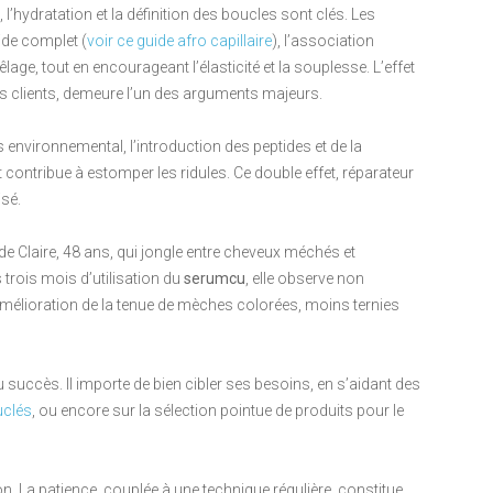
’hydratation et la définition des boucles sont clés. Les
de complet (
voir ce guide afro capillaire
), l’association
lage, tout en encourageant l’élasticité et la souplesse. L’effet
urs clients, demeure l’un des arguments majeurs.
nvironnemental, l’introduction des peptides et de la
t contribue à estomper les ridules. Ce double effet, réparateur
isé.
 de Claire, 48 ans, qui jongle entre cheveux méchés et
 trois mois d’utilisation du
serumcu
, elle observe non
mélioration de la tenue de mèches colorées, moins ternies
 succès. Il importe de bien cibler ses besoins, en s’aidant des
uclés
, ou encore sur la sélection pointue de produits pour le
on. La patience, couplée à une technique régulière, constitue