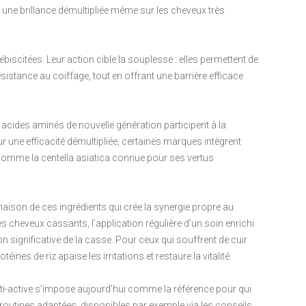
t une brillance démultipliée même sur les cheveux très
lébiscitées. Leur action cible la souplesse : elles permettent de
résistance au coiffage, tout en offrant une barrière efficace
s acides aminés de nouvelle génération participent à la
ur une efficacité démultipliée, certaines marques intègrent
, comme la centella asiatica connue pour ses vertus
naison de ces ingrédients qui crée la synergie propre au
cheveux cassants, l’application régulière d’un soin enrichi
 significative de la casse. Pour ceux qui souffrent de cuir
ines de riz apaise les irritations et restaure la vitalité.
lti-active s’impose aujourd’hui comme la référence pour qui
es routines adaptées, disponibles par exemple via les conseils