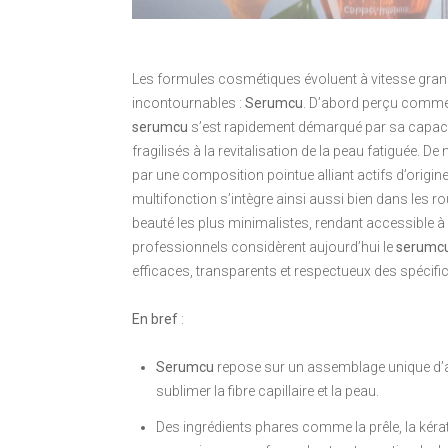
Les formules cosmétiques évoluent à vitesse grand
incontournables :
Serumcu
. D’abord perçu comme u
serumcu
s’est rapidement démarqué par sa capacité
fragilisés à la revitalisation de la peau fatiguée. D
par une composition pointue alliant actifs d’origin
multifonction s’intègre ainsi aussi bien dans les 
beauté les plus minimalistes, rendant accessible à
professionnels considèrent aujourd’hui le
serumc
efficaces, transparents et respectueux des spécifici
En bref
:
Serumcu
repose sur un assemblage unique d’ac
sublimer la fibre capillaire et la peau.
Des ingrédients phares comme la prêle, la kérati