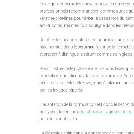
En ce qui concerne les cheveux bouclés ou crépus, l
professionnels recommandent, comme sur ce gui
kératine-protéines pour éviter la casse lors du démê
anti-frisottis, maintes fois souligné dans les reto
Du côté des peaux matures ou soumises au stress e
niacinamide dans le
serumcu
favorise la fermeté e
et préventif, distingue le sérum comme soin global
Pour illustrer cette polyvalence, prenons l’exemple
exposition quotidienne à la pollution urbaine. Après
seulement un éclat retrouvé, mais également une a
par les lavages répétés.
L’adaptation de la formulation est donc le secret du
analyses de routine
pour cheveux fragilisés ou bo
soin du cuir chevelu.
La clé réside enfin dans la constance de l’applicati