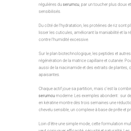
régulières du
serumcu
, par un toucher plus doux e
sensibilisés.
Du côté de l’hydratation, les protéines de riz sont p
lisser les cuticules, améliorant la maniabilité et la 
contre l’humidité excessive.
Sur le plan biotechnologique, les peptides et autre
régénération de la matrice capillaire et cutanée. Po
aussi de la niacinamide et des extraits de plantes
apaisantes.
Chaque actif joue sa partition, mais c’est la combi
serumcu
moderne. Les exemples abondent : sur des 
en kératine montre dès trois semaines une réduction
chevelu sensible, un complexe à base de prêle et proté
Loin d’être une simple mode, cette formulation mu
veut conjuguer efficacité, sécurité et naturalité. L