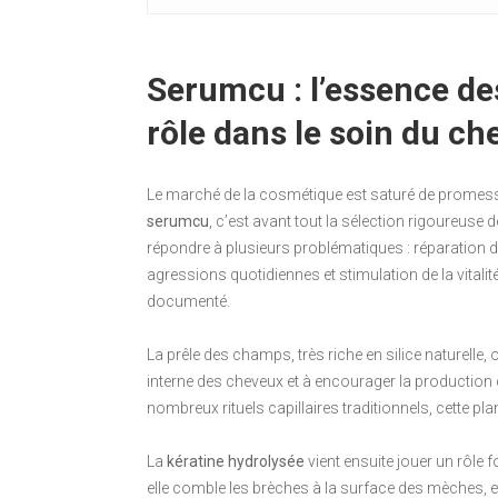
Serumcu : l’essence des
rôle dans le soin du ch
Le marché de la cosmétique est saturé de promesses
serumcu
, c’est avant tout la sélection rigoureuse 
répondre à plusieurs problématiques : réparation de 
agressions quotidiennes et stimulation de la vitalit
documenté.
La prêle des champs, très riche en silice naturelle,
interne des cheveux et à encourager la production d
nombreux rituels capillaires traditionnels, cette p
La
kératine hydrolysée
vient ensuite jouer un rôle
elle comble les brèches à la surface des mèches, et a