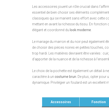
Les accessoires jouent un rôle crucial dans l’affi
essentiel de bien choisir ses éléments complémen
classiques qui se marient sans effort avec cette co
mettant en avant la richesse du tissu. En fonction d
élégant et coordonné du
look moderne
.
Le mariage du marron et du noir peut également être a
de choisir des pièces noires en petites touches, c
trop hardi. Les matières devraient être variées : cui
d’apporter de la nuance et de la richesse à l’ensemb
Le choix de la pochette est également un détail à n
caractère à un
costume brun
. De plus, opter pour
dynamique. Privilégier un foulard est un excellent
Accessoires
Fonction