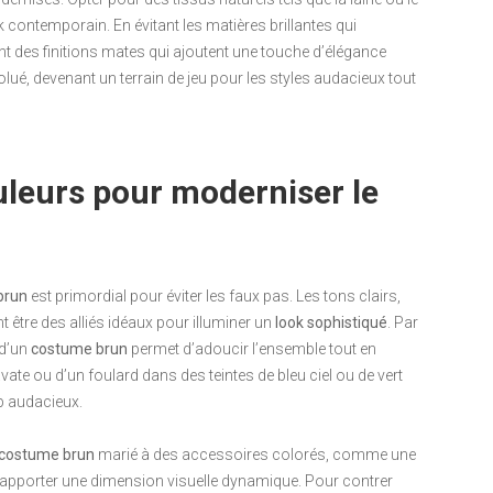
 contemporain. En évitant les matières brillantes qui
nt des finitions mates qui ajoutent une touche d’élégance
é, devenant un terrain de jeu pour les styles audacieux tout
uleurs pour moderniser le
brun
est primordial pour éviter les faux pas. Les tons clairs,
t être des alliés idéaux pour illuminer un
look sophistiqué
. Par
 d’un
costume brun
permet d’adoucir l’ensemble tout en
vate ou d’un foulard dans des teintes de bleu ciel ou de vert
p audacieux.
costume brun
marié à des accessoires colorés, comme une
 apporter une dimension visuelle dynamique. Pour contrer