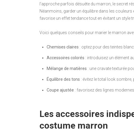
l’approche parfois désuète du marron, le secret résid
Néanmoins, garder un équilibre dans les couleurs es
favorise un effet tendance tout en évitant un style 
Voici quelques conseils pour marier le marron ave
Chemises claires
: optez pour des teintes blan
Accessoires colorés
: introduisez un élément a
Mélange de matières
: une cravate texturée po
Équilibre des tons
: évitez le total look sombre, 
Coupe ajustée
: favorisez des lignes modernes p
Les accessoires indisp
costume marron