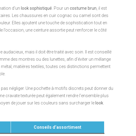
rmation d’un
look sophistiqué
. Pour un
costume brun
, il est
taires. Les chaussures en cuir cognac ou camel sont des
uleur. Elles ajoutent une touche de sophistication tout en
e l’occasion, une ceinture assortie peut renforcer le côté
udacieux, mais il doit être traité avec soin. Il est conseillé
omme des montres ou des lunettes, afin d’éviter un mélange
r, métal, matières textiles, toutes ces distinctions permettent
le.
e pas négliger. Une pochette à motifs discrets peut donner du
 une cravate texturée peut également rendre l’ensemble plus
 moyen de jouer sur les couleurs sans surcharger le
look
.
Conseils d’assortiment