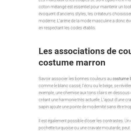
coton mélangé est essentiel pour maintenir un look
évoquent d’anciens styles, les créateurs choisisse
moderne. L’arène de la mode masculine a donc évolu
en respectant les codes établis.
Les associations de co
costume marron
Savoir associer les bonnes couleurs au
costume 
comme le blanc cassé, l’écru ou le beige, se révèlen
exemple, une chemise aux tons clairs en dessous
créant une harmonie très actuelle. L’ajout d’une cra
sapin ajoute une pointe de modernité sans être tro
Il est également possible d’oser les contrastes. Un
pochette turquoise ou une cravate moutarde, peut