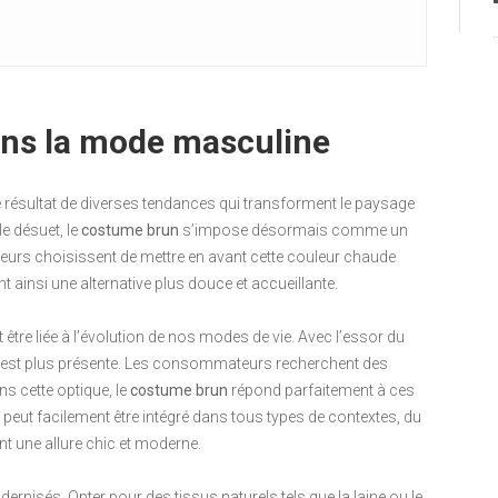
ans la mode masculine
 résultat de diverses tendances qui transforment le paysage
le désuet, le
costume brun
s’impose désormais comme un
eurs choisissent de mettre en avant cette couleur chaude
t ainsi une alternative plus douce et accueillante.
être liée à l’évolution de nos modes de vie. Avec l’essor du
chic est plus présente. Les consommateurs recherchent des
ns cette optique, le
costume brun
répond parfaitement à ces
 peut facilement être intégré dans tous types de contextes, du
t une allure chic et moderne.
rnisés. Opter pour des tissus naturels tels que la laine ou le