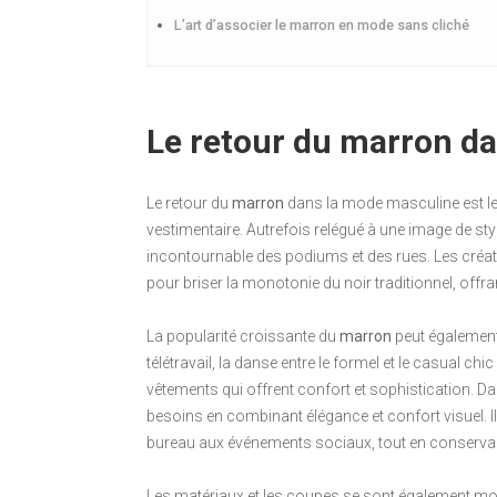
L’art d’associer le marron en mode sans cliché
Le retour du marron d
Le retour du
marron
dans la mode masculine est le
vestimentaire. Autrefois relégué à une image de sty
incontournable des podiums et des rues. Les créat
pour briser la monotonie du noir traditionnel, offran
La popularité croissante du
marron
peut également 
télétravail, la danse entre le formel et le casual 
vêtements qui offrent confort et sophistication. Da
besoins en combinant élégance et confort visuel. Il
bureau aux événements sociaux, tout en conservan
Les matériaux et les coupes se sont également mode