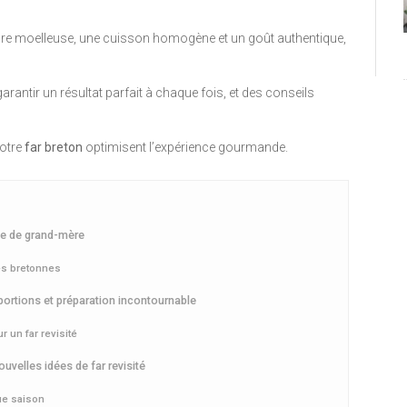
ture moelleuse, une cuisson homogène et un goût authentique,
ntir un résultat parfait à chaque fois, et des conseils
votre
far breton
optimisent l’expérience gourmande.
ette de grand-mère
les bretonnes
oportions et préparation incontournable
 un far revisité
ouvelles idées de far revisité
ue saison