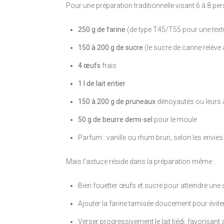
Pour une préparation traditionnelle visant 6 à 8 per
250 g de farine
(de type T45/T55 pour une text
150 à 200 g de sucre
(le sucre de canne relève
4 œufs
frais
1 l de lait entier
150 à 200 g de pruneaux
dénoyautés ou leurs a
50 g de beurre demi-sel
pour le moule
Parfum : vanille ou rhum brun, selon les envies
Mais l’astuce réside dans la préparation même :
Bien fouetter œufs et sucre pour atteindre une
Ajouter la farine tamisée doucement pour évite
Verser progressivement le lait tiédi, favorisant 