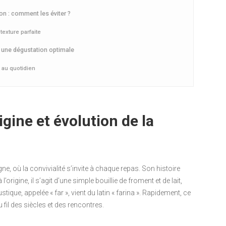
ton : comment les éviter ?
exture parfaite
 une dégustation optimale
 au quotidien
rigine et évolution de la
gne, où la convivialité s’invite à chaque repas. Son histoire
origine, il s’agit d’une simple bouillie de froment et de lait,
stique, appelée « far », vient du latin « farina ». Rapidement, ce
fil des siècles et des rencontres.