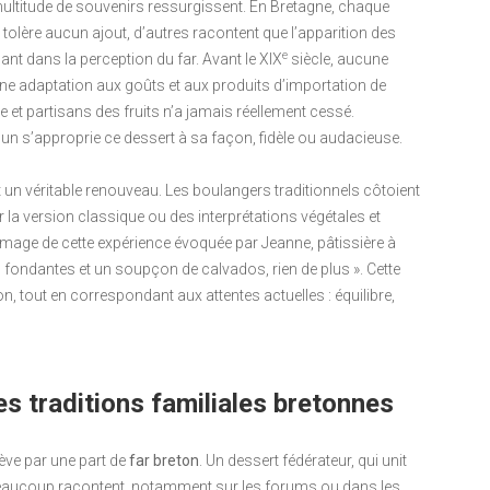
multitude de souvenirs ressurgissent. En Bretagne, chaque
ne tolère aucun ajout, d’autres racontent que l’apparition des
e
ant dans la perception du far. Avant le XIX
siècle, aucune
 une adaptation aux goûts et aux produits d’importation de
 et partisans des fruits n’a jamais réellement cessé.
hacun s’approprie ce dessert à sa façon, fidèle ou audacieuse.
t un véritable renouveau. Les boulangers traditionnels côtoient
 la version classique ou des interprétations végétales et
 l’image de cette expérience évoquée par Jeanne, pâtissière à
ondantes et un soupçon de calvados, rien de plus ». Cette
ion, tout en correspon­dant aux attentes actuelles : équilibre,
es traditions familiales bretonnes
hève par une part de
far breton
. Un dessert fédérateur, qui unit
eaucoup racontent, notamment sur les forums ou dans les