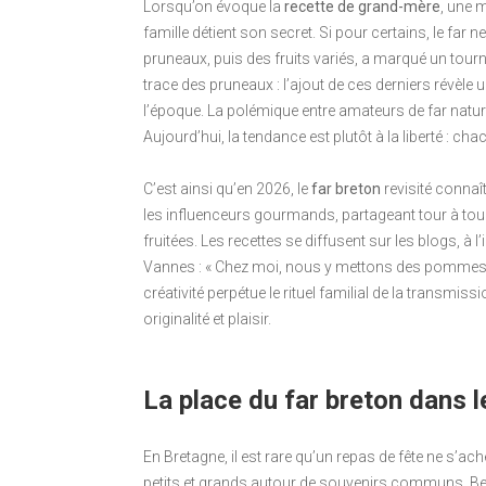
Lorsqu’on évoque la
recette de grand-mère
, une 
famille détient son secret. Si pour certains, le far 
pruneaux, puis des fruits variés, a marqué un tourn
trace des pruneaux : l’ajout de ces derniers révèle
l’époque. La polémique entre amateurs de far nature
Aujourd’hui, la tendance est plutôt à la liberté : c
C’est ainsi qu’en 2026, le
far breton
revisité connaî
les influenceurs gourmands, partageant tour à tour
fruitées. Les recettes se diffusent sur les blogs, à
Vannes : « Chez moi, nous y mettons des pommes f
créativité perpétue le rituel familial de la transmiss
originalité et plaisir.
La place du far breton dans l
En Bretagne, il est rare qu’un repas de fête ne s’ac
petits et grands autour de souvenirs communs. B