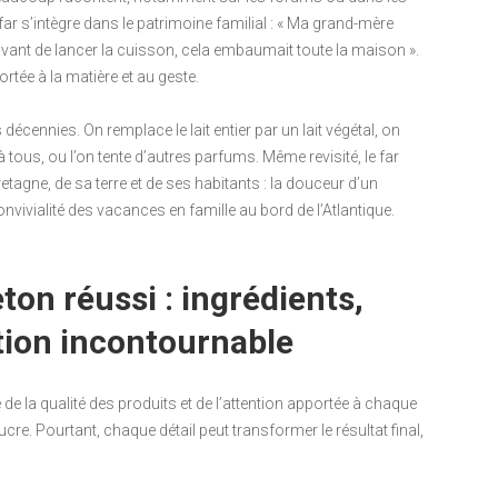
far s’intègre dans le patrimoine familial : « Ma grand-mère
e avant de lancer la cuisson, cela embaumait toute la maison ».
rtée à la matière et au geste.
décennies. On remplace le lait entier par un lait végétal, on
ous, ou l’on tente d’autres parfums. Même revisité, le far
retagne, de sa terre et de ses habitants : la douceur d’un
convivialité des vacances en famille au bord de l’Atlantique.
ton réussi : ingrédients,
tion incontournable
de la qualité des produits et de l’attention apportée à chaque
sucre. Pourtant, chaque détail peut transformer le résultat final,