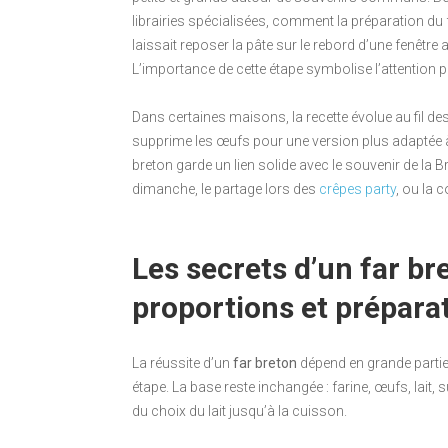
librairies spécialisées, comment la préparation du 
laissait reposer la pâte sur le rebord d’une fenêtr
L’importance de cette étape symbolise l’attention po
Dans certaines maisons, la recette évolue au fil des 
supprime les œufs pour une version plus adaptée à t
breton garde un lien solide avec le souvenir de la B
dimanche, le partage lors des
crêpes party
, ou la 
Les secrets d’un far bre
proportions et prépara
La réussite d’un
far breton
dépend en grande partie 
étape. La base reste inchangée : farine, œufs, lait, 
du choix du lait jusqu’à la cuisson.