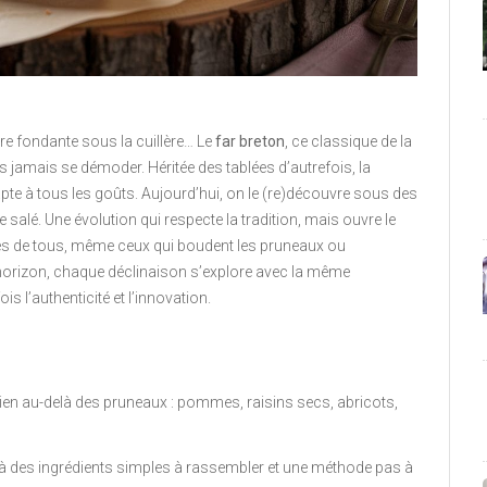
re fondante sous la cuillère… Le
far breton
, ce classique de la
ns jamais se démoder. Héritée des tablées d’autrefois, la
dapte à tous les goûts. Aujourd’hui, on le (re)découvre sous des
e salé. Une évolution qui respecte la tradition, mais ouvre le
vies de tous, même ceux qui boudent les pruneaux ou
d’horizon, chaque déclinaison s’explore avec la même
is l’authenticité et l’innovation.
 bien au-delà des pruneaux : pommes, raisins secs, abricots,
ce à des ingrédients simples à rassembler et une méthode pas à