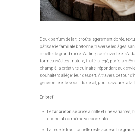
Doux parfum de lait, croûte légèrement dorée, textu
pâtisserie familiale bretonne, traverse les âges sa
recette de grand-mère s’affine, se réinvente et s’a
formes inédites : nature, fruité, allégé, parfois mêm
champ à la créativité culinaire, répondant aux en
souhaitent alléger leur dessert. À travers ce tour 
générosité et le souci du détail, pour savourer à la fo
En bref :
Le
far breton
se prête à mille et une variantes,
chocolat ou même version salée.
La recette traditionnelle reste accessible grâ