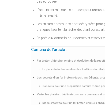
pas éprouvée.
L’accent est mis sur les astuces pour une tex
même revisité.
Les erreurs communes sont décryptées pour gara
pratiques facilitent la tâche, débutant ou expert.
De précieux conseils pour conserver et servir 
Contenu de l'article :
Far breton : histoire, origine et évolution de la rec
La place du far breton dans les traditions familia
Les secrets d’un far breton réussi : ingrédients, pr
Conseils pour une préparation parfaite même pour
Varier les plaisirs : déclinaisons sans pruneaux et n
Idées créatives pour un far breton unique à chaq