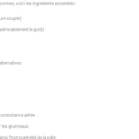
sonnes, voici les ingrédients essentiels :
ure souple)
 admirablement le goût)
lternatives
 consistance aérée.
r les grumeaux.
ainsi l’homogénéité de la pâte.