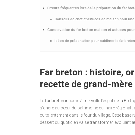
Erreurs fréquentes lors de la préparation du far bre
Conseils de chef et astuces de maison pour une t
Conservation du far breton maison et astuces pour
Idées de présentation pour sublimer le far breton
Far breton : histoire, o
recette de grand-mère
Le
far breton
incarne à merveille l’esprit de la Breta
s’ancre au cœur du patrimoine culinaire régional : à l’
cuite lentement dans le four du village. Cette base ru
dessert du quotidien va se transformer, évoluant au 