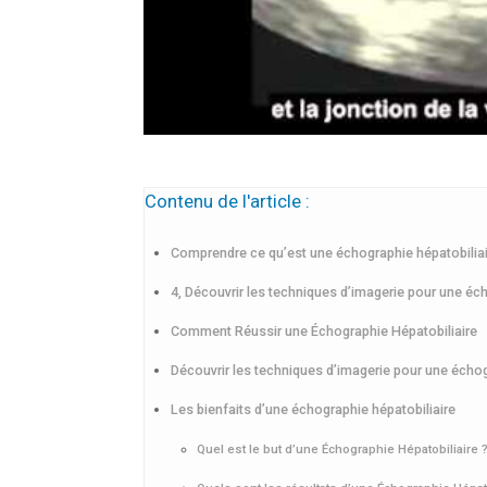
Contenu de l'article :
Comprendre ce qu’est une échographie hépatobilia
4, Découvrir les techniques d’imagerie pour une éch
Comment Réussir une Échographie Hépatobiliaire
Découvrir les techniques d’imagerie pour une échog
Les bienfaits d’une échographie hépatobiliaire
Quel est le but d’une Échographie Hépatobiliaire 