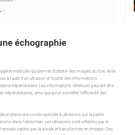
biliaire ?
e ?
une échographie
agerie médicale qui permet d’obtenir des images du foie, de la
alisée à l’aide d’un ultrason et fournit des informations
stème hépatobiliaire. Les informations obtenues peuvent être
s hépatobiliaires, ainsi que pour surveiller l’efficacité des
decin place une sonde spéciale à ultrasons sur la partie
ltrasons dans l’abdomen. Les ultrasons sont réfléchis par le
 sont ensuite captés par la sonde et transformés en images. Ces