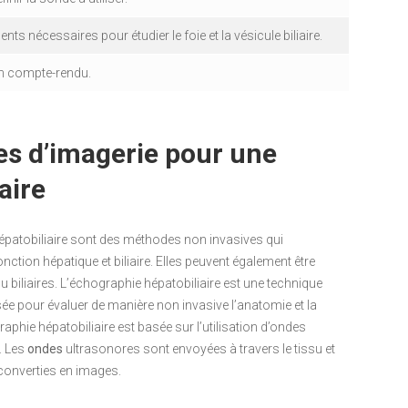
s nécessaires pour étudier le foie et la vésicule biliaire.
 un compte-rendu.
es d’imagerie pour une
aire
épatobiliaire sont des méthodes non invasives qui
ction hépatique et biliaire. Elles peuvent également être
 biliaires. L’échographie hépatobiliaire est une technique
isée pour évaluer de manière non invasive l’anatomie et la
aphie hépatobiliaire est basée sur l’utilisation d’ondes
. Les
ondes
ultrasonores sont envoyées à travers le tissu et
 converties en images.