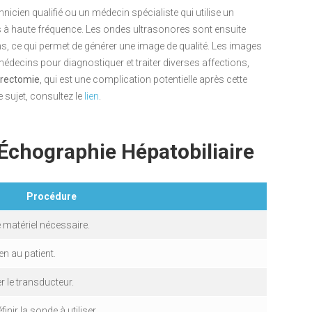
hnicien qualifié ou un médecin spécialiste qui utilise un
 à haute fréquence. Les ondes ultrasonores sont ensuite
ns, ce qui permet de générer une image de qualité. Les images
édecins pour diagnostiquer et traiter diverses affections,
trectomie
, qui est une complication potentielle après cette
e sujet, consultez le
lien
.
chographie Hépatobiliaire
Procédure
le matériel nécessaire.
n au patient.
r le transducteur.
nir la sonde à utiliser.