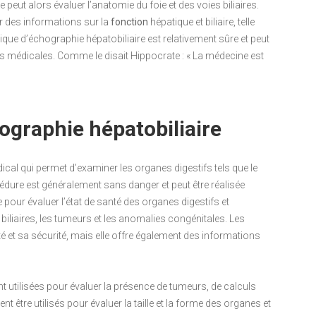
 peut alors évaluer l’anatomie du foie et des voies biliaires.
r des informations sur la
fonction
hépatique et biliaire, telle
hnique d’échographie hépatobiliaire est relativement sûre et peut
ons médicales. Comme le disait Hippocrate : « La médecine est
ographie hépatobiliaire
al qui permet d’examiner les organes digestifs tels que le
procédure est généralement sans danger et peut être réalisée
e pour évaluer l’état de santé des organes digestifs et
 biliaires, les tumeurs et les anomalies congénitales. Les
é et sa sécurité, mais elle offre également des informations
utilisées pour évaluer la présence de tumeurs, de calculs
t être utilisés pour évaluer la taille et la forme des organes et