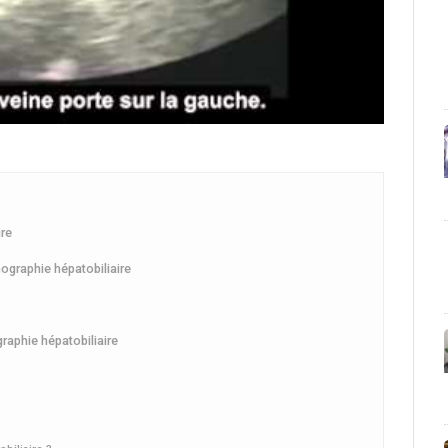
ire
ographie hépatobiliaire
raphie hépatobiliaire
?