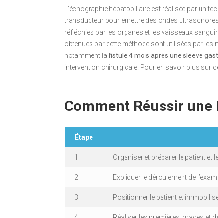
L’échographie hépatobiliaire est réalisée par un tec
transducteur pour émettre des ondes ultrasonores
réfléchies par les organes et les vaisseaux sangui
obtenues par cette méthode sont utilisées par les m
notamment la
fistule 4 mois après une sleeve gas
intervention chirurgicale. Pour en savoir plus sur c
Comment Réussir une É
Étape
1
Organiser et préparer le patient et 
2
Expliquer le déroulement de l’exame
3
Positionner le patient et immobilise
4
Réaliser les premières images et défi