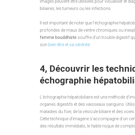
images peuvent être utilisées pour visualiser et dia
biliaires, les tumeurs ou les infections.
Il est important de noter que l’échographie hépatobi
profondes de maux de ventre chroniques ou inexplic
femme bouddhiste
souffre d’un trouble digestif qui
son
bien-être et sa sérénité
.
4, Découvrir les techn
échographie hépatobili
L’échographie hépatobiliaire est une méthode d’im
organes digestifs et des vaisseaux sanguins. Utili
maladies du foie, de la vésicule biliaire et des voies
Cette technique d’imagerie s’accompagne d’un cert
des résultats immédiats, le faible risque de complic