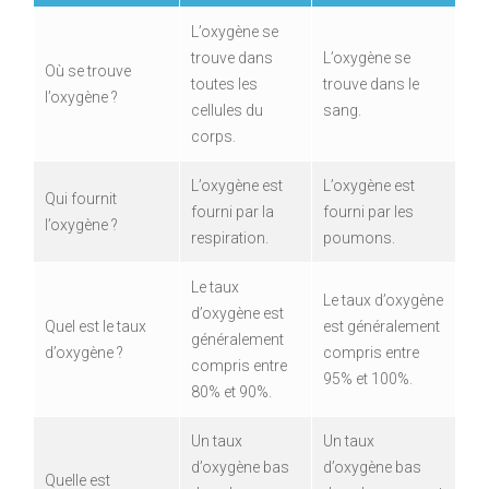
L’oxygène se
trouve dans
L’oxygène se
Où se trouve
toutes les
trouve dans le
l’oxygène ?
cellules du
sang.
corps.
L’oxygène est
L’oxygène est
Qui fournit
fourni par la
fourni par les
l’oxygène ?
respiration.
poumons.
Le taux
Le taux d’oxygène
d’oxygène est
Quel est le taux
est généralement
généralement
d’oxygène ?
compris entre
compris entre
95% et 100%.
80% et 90%.
Un taux
Un taux
d’oxygène bas
d’oxygène bas
Quelle est