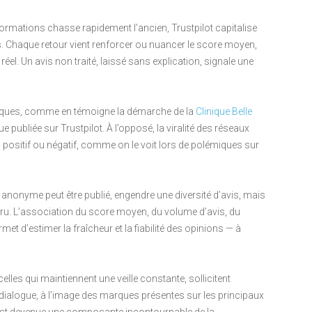
nformations chasse rapidement l’ancien, Trustpilot capitalise
. Chaque retour vient renforcer ou nuancer le score moyen,
éel. Un avis non traité, laissé sans explication, signale une
 marques, comme en témoigne la démarche de la
Clinique Belle
 publiée sur Trustpilot. À l’opposé, la viralité des réseaux
 positif ou négatif, comme on le voit lors de polémiques sur
 anonyme peut être publié, engendre une diversité d’avis, mais
 L’association du score moyen, du volume d’avis, du
ermet d’estimer la fraîcheur et la fiabilité des opinions — à
elles qui maintiennent une veille constante, sollicitent
 dialogue, à l’image des marques présentes sur les principaux