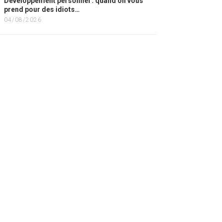
Développement personnel : quand on vous
prend pour des idiots…
04/08/2026