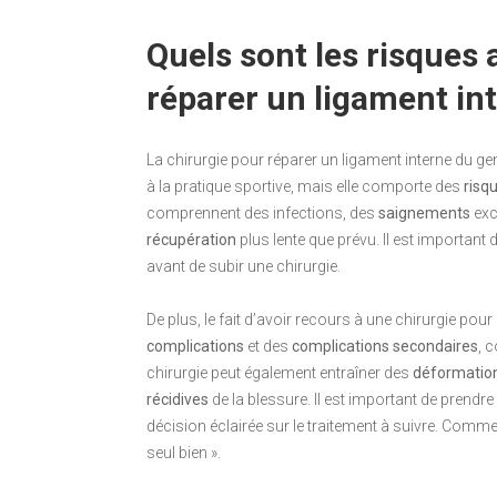
Quels sont les risques 
réparer un ligament in
La chirurgie pour réparer un ligament interne du 
à la pratique sportive, mais elle comporte des
risq
comprennent des infections, des
saignements
exc
récupération
plus lente que prévu. Il est important
avant de subir une chirurgie.
De plus, le fait d’avoir recours à une chirurgie pou
complications
et des
complications secondaires
, 
chirurgie peut également entraîner des
déformatio
récidives
de la blessure. Il est important de prend
décision éclairée sur le traitement à suivre. Comme 
seul bien ».