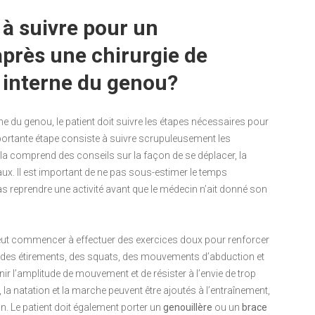
 à suivre pour un
après une chirurgie de
 interne du genou?
ne du genou, le patient doit suivre les étapes nécessaires pour
mportante étape consiste à suivre scrupuleusement les
ela comprend des conseils sur la façon de se déplacer, la
caux. Il est important de ne pas sous-estimer le temps
s reprendre une activité avant que le médecin n’ait donné son
t peut commencer à effectuer des exercices doux pour renforcer
re des étirements, des squats, des mouvements d’abduction et
enir l’amplitude de mouvement et de résister à l’envie de trop
, la natation et la marche peuvent être ajoutés à l’entraînement,
. Le patient doit également porter un
genouillère
ou un
brace