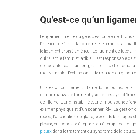
Qu’est-ce qu’un ligame
Le ligament interne du genou est un élément fondament
l’intérieur de l’articulation et relie le fémur à la tibi
le ligament croisé antérieur. Le ligament collatéra
qui relient le fémur et la tibia. Il est responsable 
croisé antérieur, plus long, relie le tibia et le fému
mouvements d’extension et de rotation du genou et est
Une lésion du ligament interne du genou peut êtr
ou une mauvaise forme physique. Les symptômes le
gonflement, une instabilité et une impuissance fonct
examen physique et d’un scanner IRM. La gestion de
repos, l’application de glace, le port de bandages e
pleurx
, qui consiste à réparer ou à remplacer le l
pleurx
dans le traitement du syndrome de la douleur