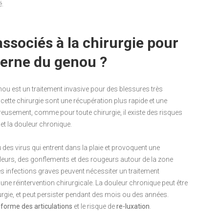
é.
associés à la chirurgie pour
terne du genou ?
nou est un traitement invasive pour des blessures très
ette chirurgie sont une récupération plus rapide et une
eureusement, comme pour toute chirurgie, il existe des risques
n et la douleur chronique.
 des virus qui entrent dans la plaie et provoquent une
uleurs, des gonflements et des rougeurs autour de la zone
Les infections graves peuvent nécessiter un traitement
ne réintervention chirurgicale. La douleur chronique peut être
gie, et peut persister pendant des mois ou des années.
a
forme des articulations
et le risque de
re-luxation
.