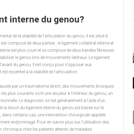
nt interne du genou?
al de la stabilité de l’articulation du genou. Il est situé à
a. Il est composé de deux parties : le ligament collatéral interne et
l interne est plus court et se compose de deux bandes fibreuses
de stabiliser le genou lors de mouvements latéraux. Le ligament
r à l’avant du genou. Il est conçu pour s’opposer aux
 essentiel à la stabilité de l’articulation.
e causée par un traumatisme direct, des mouvements brusques
s plus courants sont une douleur à l’intérieur du genou, un
ionnelle. Le diagnostic se fait généralement à l’aide d’un
 la lésion du ligament interne du genou est basée sur le
t, dans certains cas, une intervention chirurgicale appelée
igament endommagé. Pour en savoir plus sur l’utilisation des
 chronique chez les patients atteints de maladies