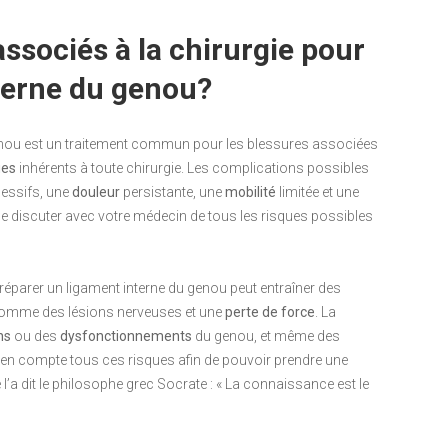
associés à la chirurgie pour
terne du genou?
genou est un traitement commun pour les blessures associées
ues
inhérents à toute chirurgie. Les complications possibles
essifs, une
douleur
persistante, une
mobilité
limitée et une
 de discuter avec votre médecin de tous les risques possibles
r réparer un ligament interne du genou peut entraîner des
comme des lésions nerveuses et une
perte de force
. La
ns
ou des
dysfonctionnements
du genou, et même des
re en compte tous ces risques afin de pouvoir prendre une
l’a dit le philosophe grec Socrate : « La connaissance est le