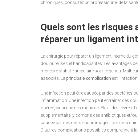
chroniques, consultez un professionnel de la sant
Quels sont les risques 
réparer un ligament in
La chirurgie pour réparer un ligament interne du ge
douloureuses et handicapantes. Les avantages de c
meilleure stabilité articulaire pour le genou. Malh
associés. La
principale complication
est l’infectio
Une infection peut être causée par des bactéries ou
inflammation. Une infection peut entraîner des do
opérée, ainsi que des maux de tête et des fièvres. 
supplémentaire, y compris des antibiotiques et/ou u
causée par des nerfs endommagés lors de la chirur
D’autres complications possibles comprennent l