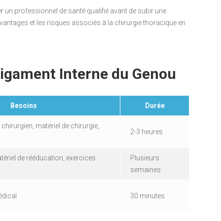
er un professionnel de santé qualifié avant de subir une
vantages et les risques associés à la chirurgie thoracique en
igament Interne du Genou
Besoins
Durée
chirurgien, matériel de chirurgie,
2-3 heures
tériel de rééducation, exercices
Plusieurs
semaines
édical
30 minutes