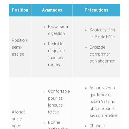
Position
Avantages
Précautions
Favorise la
Soutenez bien
digestion
la tête de bébé
Position
Réduit le
semi-
Évitez de
risque de
assise
comprimer
fausses
son abdomen
routes
Assurez-vous
Confortable
que le nez de
pour les
bébé n’est pas
longues
obstrué par le
Allongé
tétées
sein ou la tétine
sur le
Bonne
côté
Changez