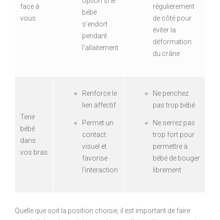
option si le
face à
régulièrement
bébé
vous
de côté pour
s’endort
éviter la
pendant
déformation
l’allaitement
du crâne
Renforce le
Ne penchez
lien affectif
pas trop bébé
Tenir
Permet un
Ne serrez pas
bébé
contact
trop fort pour
dans
visuel et
permettre à
vos bras
favorise
bébé de bouger
l’interaction
librement
Quelle que soit la position choisie, il est important de faire