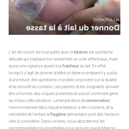
L’art de nourrir les tout-petits avec le
biberon
est une tâche
délicate qui implique non seulement un soin affectueux, mais
aussi une vigilance quant à la
fraîcheur
du lait. En effet,
lorsqu’il s’agit de donner à bébé un biberon préparé il y a plus
d’une heure, des questions cruciales se posent sur la qualité
et la sécurité du contenu. Les parents et les soignants doivent
être informés des risques potentiels et savoir comment gérer
au mieux cette situation. La température de
conservation
,
l’environnement dans lequel le biberon a été conservé, et la
sensibilité de l’enfant à
l’hygiène
alimentaire sont des facteurs
clés à considérer. Dans ce texte, nous aborderons les
recommandations essentielles pour assurer que le biberon