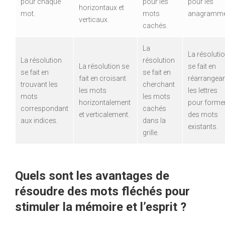
pour chaque
pour les
pour les
horizontaux et
mot.
mots
anagramme
verticaux.
cachés.
La
La résoluti
La résolution
résolution
La résolution se
se fait en
se fait en
se fait en
fait en croisant
réarrangea
trouvant les
cherchant
les mots
les lettres
mots
les mots
horizontalement
pour forme
correspondant
cachés
et verticalement.
des mots
aux indices.
dans la
existants.
grille.
Quels sont les avantages de
résoudre des mots fléchés pour
stimuler la mémoire et l’esprit ?