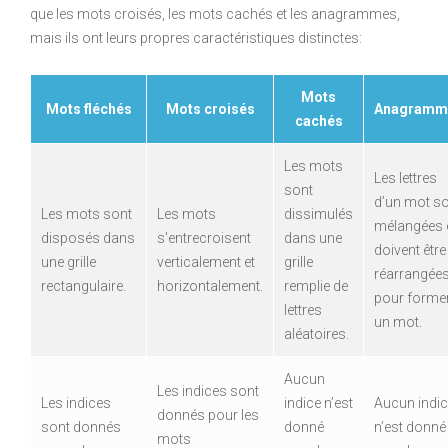
que les mots croisés, les mots cachés et les anagrammes,
mais ils ont leurs propres caractéristiques distinctes:
Mots
Mots fléchés
Mots croisés
Anagramm
cachés
Les mots
Les lettres
sont
d’un mot s
Les mots sont
Les mots
dissimulés
mélangées 
disposés dans
s’entrecroisent
dans une
doivent être
une grille
verticalement et
grille
réarrangée
rectangulaire.
horizontalement.
remplie de
pour forme
lettres
un mot.
aléatoires.
Aucun
Les indices sont
Les indices
indice n’est
Aucun indi
donnés pour les
sont donnés
donné
n’est donné
mots