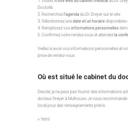
1. Visitez le
site web du cabinet médical
du Dr. Dre
Doctolib.
2. Recherchez
l’agenda
du Dr. Dreyer sur le site.
3. Sélectionnez une
date et un horaire
disponibles 
4. Remplissez vos
informations personnelles
deman
5. Confirmez votre rendez-vous et attendez
la conf
Veillez à avoir vos informations personnelles et vo
prise de rendez-vous.
Où est situé le cabinet du d
Désolé, je ne peux pas fournir des informations ac
docteur Dreyer à Mulhouse. Je vous recommande d
local pour des renseignements précis.
« `html