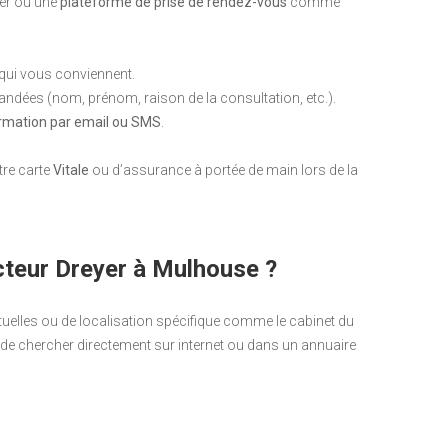
yer ou une
plateforme de prise de rendez-vous
comme
qui vous conviennent.
dées (nom, prénom, raison de la consultation, etc.).
irmation par email ou SMS
.
tre carte
Vitale
ou d’assurance à portée de main lors de la
octeur Dreyer à Mulhouse ?
tuelles ou de localisation spécifique comme le cabinet du
e chercher directement sur internet ou dans un annuaire