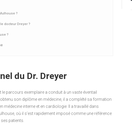
 Mulhouse ?
e docteur Dreyer ?
ouse ?
se
nel du Dr. Dreyer
le parcours exemplaire a conduit à un vaste éventail
 obtenu son diplôme en médecine, il a complété sa formation
médecine interne et en cardiologie. Il a travaillé dans
Mulhouse, où il s’est rapidement imposé comme une référence
ses patients.