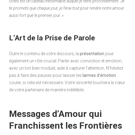
côtés est un cadeau inestimable auquel je tiens profondément. Je
te promets que chaque jour, je ferai tout pour rendre notre amour
aussi fort que le premier jour. »
L’Art de la Prise de Parole
Outre le contenu de votre discours, la
présentation
joue
également un rôle crucial. Parler avec conviction et emotion,
avec un ton bien modulé, aide à capturer l’attention. N’hésitez
pas à faire des pauses pour laisser les
larmes d’émotion
couler, si cela est nécessaire. Votre sincérité touchera le cœur
de votre partenaire de manière indélébile.
Messages d’Amour qui
Fran­chissent les Frontières