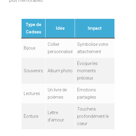
plus mémorables.
Type de
Idée
Impact
Cadeau
Collier
Symbolise votre
Bijoux
personnalisé
attachement
Évoque les
Souvenirs
Album photo
moments
précieux
Un livre de
Émotions
Lectures
poèmes
partagées
Touchera
Lettre
Écriture
profondément le
d’amour
cœur