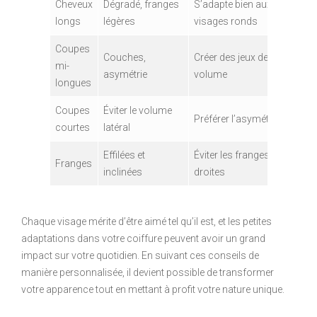
Cheveux
Dégradé, franges
S’adapte bien aux
longs
légères
visages ronds
Coupes
Couches,
Créer des jeux de
mi-
asymétrie
volume
longues
Coupes
Éviter le volume
Préférer l’asymétrie
courtes
latéral
Effilées et
Éviter les franges
Franges
inclinées
droites
Chaque visage mérite d’être aimé tel qu’il est, et les petites
adaptations dans votre coiffure peuvent avoir un grand
impact sur votre quotidien. En suivant ces conseils de
manière personnalisée, il devient possible de transformer
votre apparence tout en mettant à profit votre nature unique.