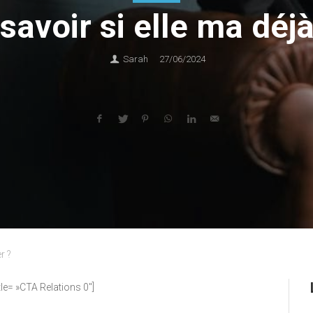
avoir si elle ma déjà
Sarah
27/06/2024
r ?
itle= »CTA Relations 0″]