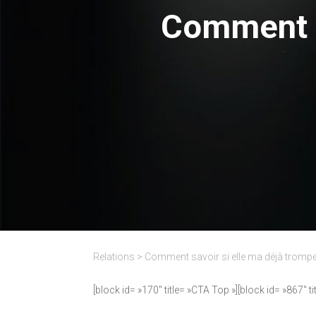
Comment s
Relations
>
Comment savoir si elle ma déjà trompe
[block id= »170″ title= »CTA Top »][block id= »867″ t