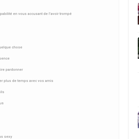
pabilité en vous accusant de l’avoir trompé
quelque chose
ésence
aire pardonner
ser plus de temps avec vos amis
ils
ous
lus sexy