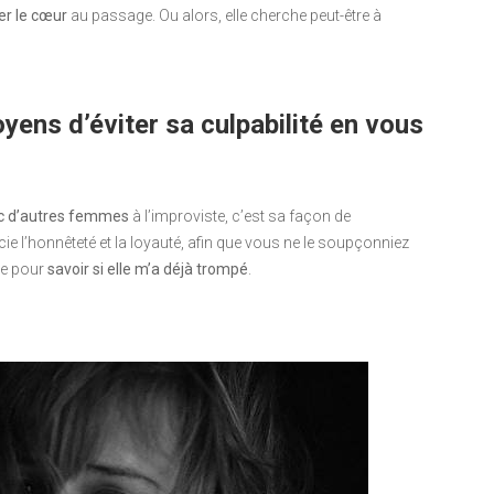
er le cœur
au passage. Ou alors, elle cherche peut-être à
yens d’éviter sa culpabilité en vous
c d’autres femmes
à l’improviste, c’est sa façon de
ie l’honnêteté et la loyauté, afin que vous ne le soupçonniez
le pour
savoir si elle m’a déjà trompé
.