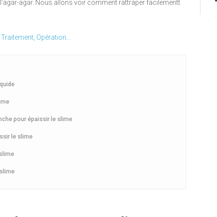
de l’agar-agar. Nous allons voir comment rattraper facilementt
, Traitement, Opération…
iquide
lime
che pour épaissir le slime
sir le slime
 slime
 slime