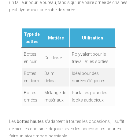
un tailleur pour le bureau, tandis qu’une paire ornée de chaînes
peut dynamiser une robe de soirée.
Type de
Matière
Utilisation
bottes
Bottes
Polyvalent pour le
Cuir lisse
en cuir
travail et les sorties
Bottes
Daim
Idéal pour des
en daim
délicat
soirées élégantes
Bottes
Mélange de
Parfaites pour des
ornées
matériaux
looks audacieux
Les
bottes hautes
s’adaptent à toutes les occasions, il suffit
de bien les choisir et de jouer avec les accessoires pour en
faire un atout mode indéniable.