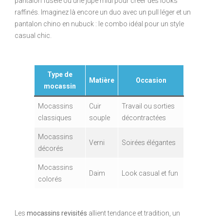
pantalon fuselé ou une jupe midi pour créer des looks
raffinés. Imaginez là encore un duo avec un pull léger et un
pantalon chino en nubuck : le combo idéal pour un style
casual chic.
Type de
Matière
Occasion
mocassin
Mocassins
Cuir
Travail ou sorties
classiques
souple
décontractées
Mocassins
Verni
Soirées élégantes
décorés
Mocassins
Daim
Look casual et fun
colorés
Les
mocassins revisités
allient tendance et tradition, un