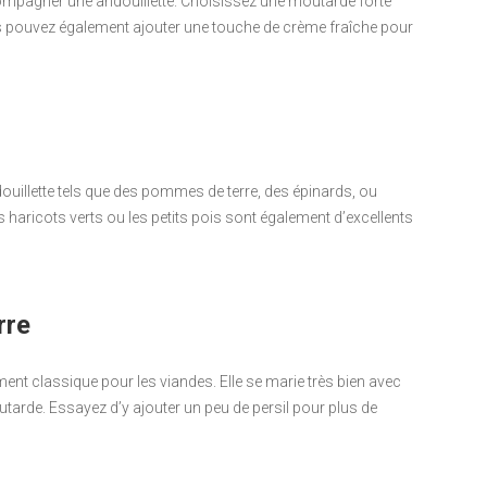
ompagner une andouillette. Choisissez une moutarde forte
s pouvez également ajouter une touche de crème fraîche pour
illette tels que des pommes de terre, des épinards, ou
haricots verts ou les petits pois sont également d’excellents
rre
t classique pour les viandes. Elle se marie très bien avec
outarde. Essayez d’y ajouter un peu de persil pour plus de