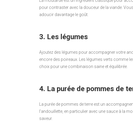
La moutarde est un ingrédient classique pour acc
pour contraster avec la douceur de la viande. Vou
adoucir davantage le goût.
3. Les légumes
Ajoutez des légumes pour accompagner votre andou
encore des poireaux. Les légumes verts comme les 
choix pour une combinaison saine et équilibrée.
4. La purée de pommes de te
La purée de pommes de terre est un accompagnemen
l’andouillette, en particulier avec une sauce à la m
saveur.