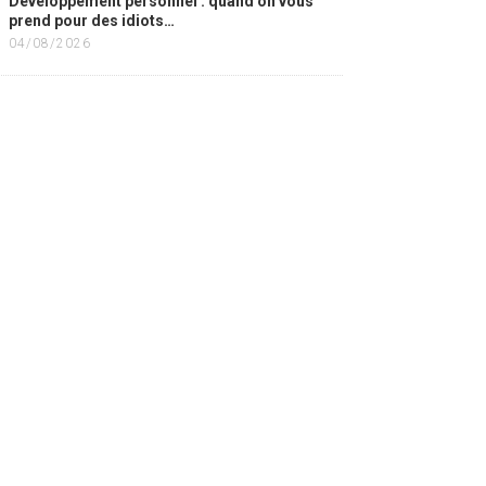
Développement personnel : quand on vous
prend pour des idiots…
04/08/2026