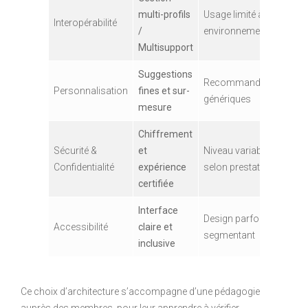
multi-profils
Usage limité à un
Interopérabilité
/
environnement
Multisupport
Suggestions
Recommandations
Personnalisation
fines et sur-
génériques
mesure
Chiffrement
Sécurité &
et
Niveau variable
Confidentialité
expérience
selon prestataire
certifiée
Interface
Design parfois
Accessibilité
claire et
segmentant
inclusive
Ce choix d’architecture s’accompagne d’une pédagogie
auprès des membres, pour leur apprendre à vérifier