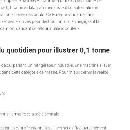
 groupée de denrées – comme la farine ou les fruits – se
ion de 0,1 tonne en kilogrammes devient un automatisme
ation erronée des coûts. Cette réalité s’incarne dans
cker des archives pour destruction, qui, en négligeant la
camion, causant un retour inutile et coûteux.
 quotidien pour illustrer 0,1 tonne
e calcul parlant. Un réfrigérateur industriel, une machine à laver
 dans cette catégorie de masse. Pour mieux cerner la réalité
un)
is l’armoire et la table centrale
omestiques et professionnelles et permet d’effectuer aisément