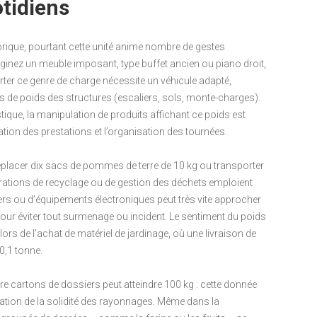
tidiens
orique, pourtant cette unité anime nombre de gestes
ginez un meuble imposant, type buffet ancien ou piano droit,
ter ce genre de charge nécessite un véhicule adapté,
es de poids des structures (escaliers, sols, monte-charges).
que, la manipulation de produits affichant ce poids est
ation des prestations et l’organisation des tournées.
déplacer dix sacs de pommes de terre de 10 kg ou transporter
opérations de recyclage ou de gestion des déchets emploient
iers ou d’équipements électroniques peut très vite approcher
ur éviter tout surmenage ou incident. Le sentiment du poids
 lors de l’achat de matériel de jardinage, où une livraison de
0,1 tonne.
re cartons de dossiers peut atteindre 100 kg : cette donnée
ication de la solidité des rayonnages. Même dans la