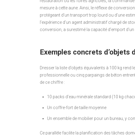
restauration ou les foires agricoles, la commande
mesure à cette aune. Ainsi, le réflexe de convers
protégeant d’un transport trop lourd ou d’une estim
l’expérience d’un agent administratif chargé de sto
conversion, a surestimé la capacité d’emport d’un 
Exemples concrets d’objets du
Dresser la liste d’objets équivalents à 100 kg rend l
professionnelle ou cinq parpaings de béton entrent
de ce chiffre :
10 packs d’eau minérale standard (10 kg chac
Un coffre-fort de taille moyenne
Un ensemble de mobilier pour un bureau, y compr
Ce parallèle facilite la planification des tâches d