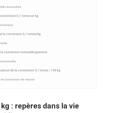
unités associées
 conversion 0,1 tonne en kg
conversion
e la conversion 0,1 tonne/kg
nnelle
ser la conversion tonne/kilogramme
fessionnelle
autour de la conversion 0,1 tonne / 100 kg
er la conversion de masse
kg : repères dans la vie