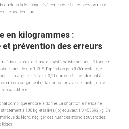
ds ou dans la logistique événementielle. La conversion reste
exercice académique.
e en kilogrammes :
et prévention des erreurs
aîtriser la règle de base du système international : 1 tonne =
onne sans détour 100. Si l’opération paraît élémentaire, elle
ublier la virgule et à traiter 0,1 t comme 1 t, conduisant à
es erreurs surgissent de la confusion avec le quintal, unité
lisation diffère.
tional complique encore la donne. La short ton américaine
 strictement à 100 kg, et la livre (lb) équivaut à 0,453592 kg. En
’Amérique du Nord, négliger ces nuances attend souvent des
litiges.