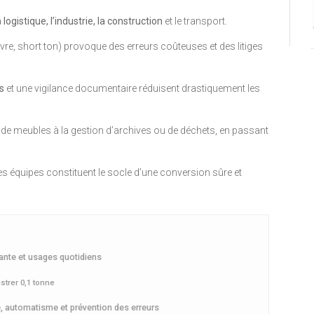
a
logistique, l’industrie, la construction
et le transport.
ivre, short ton) provoque des erreurs coûteuses et des litiges
s
et une vigilance documentaire réduisent drastiquement les
 de meubles à la gestion d’archives ou de déchets, en passant
 des équipes constituent le socle d’une conversion sûre et
rante et usages quotidiens
strer 0,1 tonne
, automatisme et prévention des erreurs