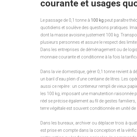
courante et usages quo
Le passage de 0,1 tonne à
100 kg
peut paraître thé
quotidiens et soulève des questions pratiques. Ima
dont la masse avoisine justement 100 kg. Transpor
plusieurs personnes et assure le respect des limit
Dans les entreprises de déménagement ou de logisti
monnaie courante et conditionne à la fois la tarific
Dans la vie domestique, gérer 0,1 tonne revient à 
un baril d’eau plein d’une centaine de litres. Les 
aussi ce repère : un conteneur rempli de vieux pap
les 100 kg, imposant une manutention raisonnée po
réel se précise également au fil de gestes familiers,
terre végétale est souvent conditionnée en unité de 
Dans les bureaux, archiver ou déplacer trois à quat
est prise en compte dans la conception et la vérif