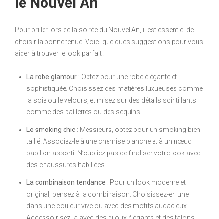
le Nouvel An
Pour briller lors de la soirée du Nouvel An, il est essentiel de
choisir la bonne tenue. Voici quelques suggestions pour vous
aider à trouver le look parfait :
La robe glamour
: Optez pour une robe élégante et
sophistiquée. Choisissez des matières luxueuses comme
la soie ou le velours, et misez sur des détails scintillants
comme des paillettes ou des sequins.
Le smoking chic
: Messieurs, optez pour un smoking bien
taillé. Associez-le à une chemise blanche et à un nœud
papillon assorti. N’oubliez pas de finaliser votre look avec
des chaussures habillées.
La combinaison tendance
: Pour un look moderne et
original, pensez à la combinaison. Choisissez-en une
dans une couleur vive ou avec des motifs audacieux.
Accessoirisez-la avec des bijoux élégants et des talons