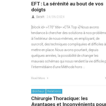
EFT : La sérénité au bout de vos
doigts
Sarah
24/06/2024
[block id= »170″ title= »CTA Top »] Nous avons
tendance à chercher des solutions à nos problèm
à l’extérieur de nous-mêmes, en employant, de
surcroît, des techniques compliquées et difficiles à
mettre en place. Nous avons pourtant, depuis
quelques années, la possibilité de changer les
mauvais schémas qui nous rendent la vie difficile 
l’intermédiaire d’une Méthode hors …
Read More
Bonheur
Relations
Chirurgie Thoracique: les
Avantages et Inconvénients pou