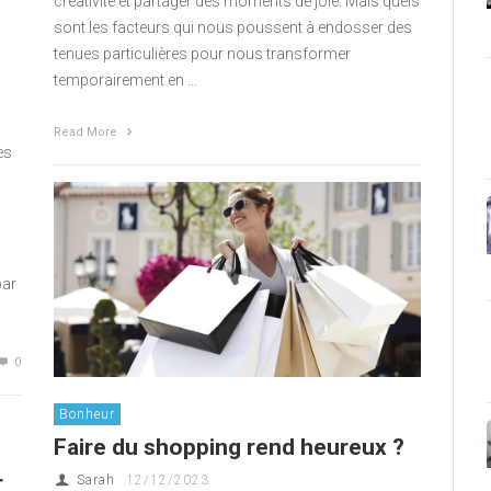
créativité et partager des moments de joie. Mais quels
sont les facteurs qui nous poussent à endosser des
tenues particulières pour nous transformer
temporairement en …
Read More
es
par
0
Bonheur
Faire du shopping rend heureux ?
r
Sarah
12/12/2023