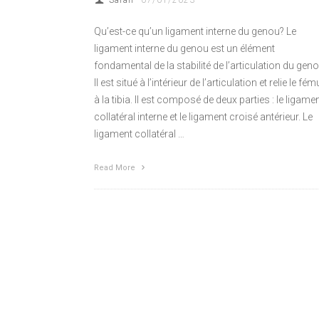
Sarah
07/01/2023
Qu’est-ce qu’un ligament interne du genou? Le
ligament interne du genou est un élément
fondamental de la stabilité de l’articulation du geno
Il est situé à l’intérieur de l’articulation et relie le fém
à la tibia. Il est composé de deux parties : le ligame
collatéral interne et le ligament croisé antérieur. Le
ligament collatéral …
Read More