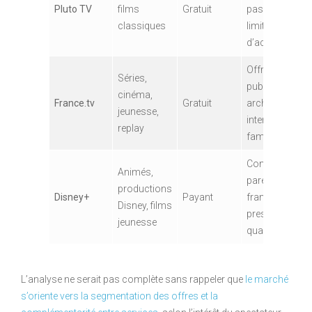
Pluto TV
films
Gratuit
pas de
classiques
limitation
d’accès
Offre
Séries,
publique,
cinéma,
France.tv
Gratuit
archives,
jeunesse,
interface
replay
familiale
Contrôle
Animés,
parental,
productions
Disney+
Payant
franchises
Disney, films
prestigieuses,
jeunesse
qualité 4K
L’analyse ne serait pas complète sans rappeler que
le marché
s’oriente vers la segmentation des offres et la