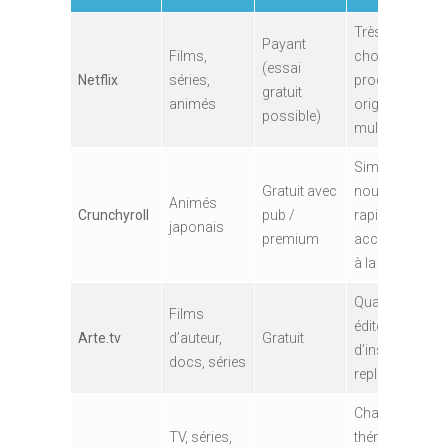
Très large
Payant
Films,
choix,
(essai
Netflix
séries,
productions
gratuit
animés
originales,
possible)
multi-écrans
Simulcast,
Gratuit avec
nouveautés
Animés
Crunchyroll
pub /
rapides,
japonais
premium
accès officiel
à la VOSTFR
Qualité
Films
éditoriale, pas
Arte.tv
d’auteur,
Gratuit
d’inscription,
docs, séries
replay long
Chaînes
TV, séries,
thématiques,