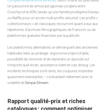
complémentarité entre services
, selon l’intérêt du spectateur.
Un passionné de simulcast japonais jonglera entre
Crunchyroll et ADN, tandis qu’une famille privilégiera Disney+
ou Netflix pour un accès multi-profils sécurisé. Les profils «
collectionneurs » de classiques recourront quant à eux aux
répertoires d’archives filmographiques de France.tv ou de
plateformes gratuites financées par la publicité.
Les plateformes alternatives se démarquent des anciennes
habitudes liées au piratage : ergonomie irréprochable,
possibilité de visionner et de reprendre un épisode sur
n’importe quel écran, assistance client en cas de bug. Les
incidents techniques sont rares, les coupures inopinées
quasiment inexistantes – contrastant nettement avec la
volatilité de
Senpai Stream
.
Rapport qualité-prix et riches
catalogues : comment optimiser