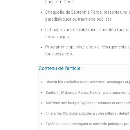
budget maîtrisé.
Chaque île, de Santorin à Paros, présente une i
paradisiaques ou traditions oubliées.
Le budget varie sensiblement d’une île à l’autre
de son séjour.
Programme optimisé, choix d’hébergements, c
tous ses choix.
Contenu de l'article :
Choisir les Cyclades avec Selectour : avantages e
Santorin, Mykonos, Paros, Naxos : panorama compa
Maîtriser son budget Cyclades : astuces et compara
Itinéraires Cyclades adaptés à votre rythme : détent
Expériences authentiques et conseils pratiques pou