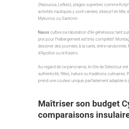
(Naoussa, Lefkès), plages superbes comme Kolymbit
activités nautiques y sont variées, kitesurf en têt
Mykonos ou Santorin.
Naxos
cultive sa réputation d’île généreuse, tant sur
prix pour l’hébergement est très compétitif. Monta
dessiner des journées à la carte, entre randonnée, f
d’Apollon ou le Kastro.
Au regard de ce panorama, le rôle de Selectour est d’
authenticité, fêtes, nature ou traditions culinaires
prend une couleur unique, parfaitement adaptée à s
Maîtriser son budget Cy
comparaisons insulair