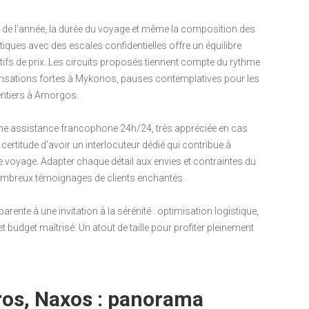
 de l’année, la durée du voyage et même la composition des
tiques avec des escales confidentielles offre un équilibre
tifs de prix. Les circuits proposés tiennent compte du rythme
ensations fortes à Mykonos, pauses contemplatives pour les
entiers à Amorgos.
ut une assistance francophone 24h/24, très appréciée en cas
certitude d’avoir un interlocuteur dédié qui contribue à
e voyage. Adapter chaque détail aux envies et contraintes du
s nombreux témoignages de clients enchantés.
arente à une invitation à la sérénité : optimisation logistique,
t budget maîtrisé. Un atout de taille pour profiter pleinement
ros, Naxos : panorama