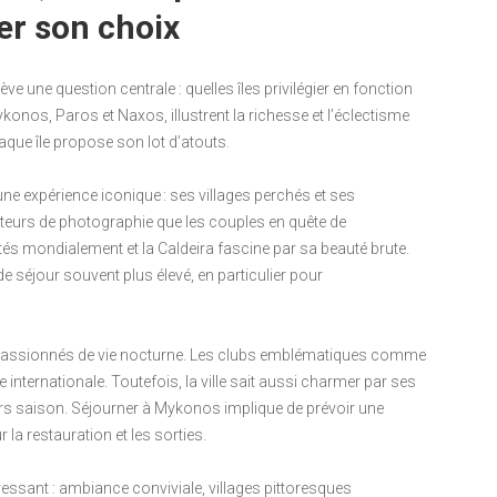
er son choix
ve une question centrale : quelles îles privilégier en fonction
konos, Paros et Naxos, illustrent la richesse et l’éclectisme
haque île propose son lot d’atouts.
ne expérience iconique : ses villages perchés et ses
eurs de photographie que les couples en quête de
és mondialement et la Caldeira fascine par sa beauté brute.
 de séjour souvent plus élevé, en particulier pour
t passionnés de vie nocturne. Les clubs emblématiques comme
le internationale. Toutefois, la ville sait aussi charmer par ses
hors saison. Séjourner à Mykonos implique de prévoir une
a restauration et les sorties.
ressant : ambiance conviviale, villages pittoresques