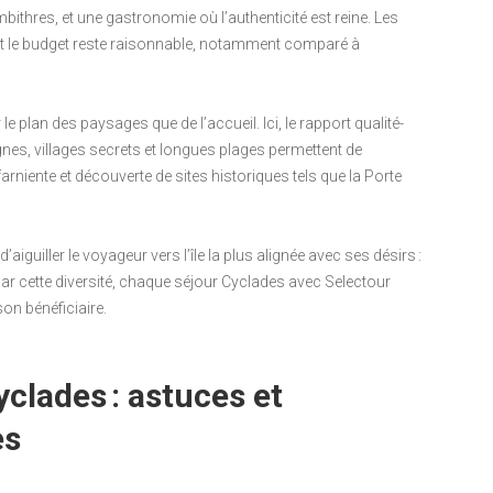
hres, et une gastronomie où l’authenticité est reine. Les
e, et le budget reste raisonnable, notamment comparé à
 le plan des paysages que de l’accueil. Ici, le rapport qualité-
gnes, villages secrets et longues plages permettent de
arniente et découverte de sites historiques tels que la Porte
aiguiller le voyageur vers l’île la plus alignée avec ses désirs :
. Par cette diversité, chaque séjour Cyclades avec Selectour
on bénéficiaire.
clades : astuces et
es