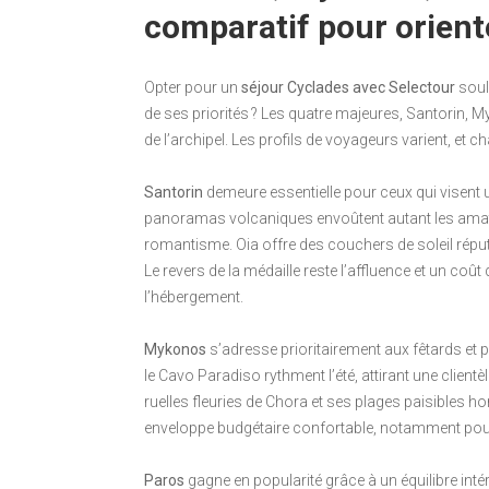
comparatif pour orient
Opter pour un
séjour Cyclades avec Selectour
soulè
de ses priorités ? Les quatre majeures, Santorin, My
de l’archipel. Les profils de voyageurs varient, et c
Santorin
demeure essentielle pour ceux qui visent u
panoramas volcaniques envoûtent autant les amat
romantisme. Oia offre des couchers de soleil réput
Le revers de la médaille reste l’affluence et un coût
l’hébergement.
Mykonos
s’adresse prioritairement aux fêtards e
le Cavo Paradiso rythment l’été, attirant une clientè
ruelles fleuries de Chora et ses plages paisibles 
enveloppe budgétaire confortable, notamment pour l
Paros
gagne en popularité grâce à un équilibre inté