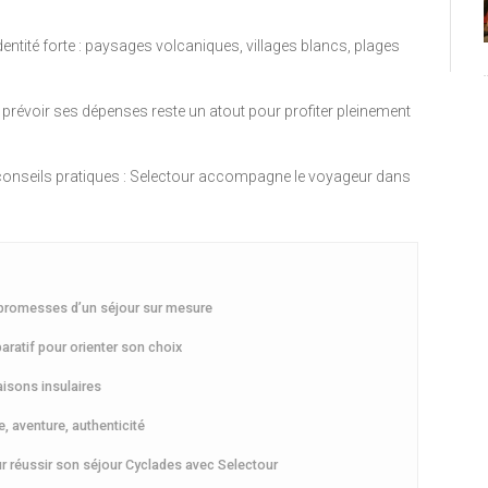
dentité forte : paysages volcaniques, villages blancs, plages
 : prévoir ses dépenses reste un atout pour profiter pleinement
onseils pratiques : Selectour accompagne le voyageur dans
t promesses d’un séjour sur mesure
ratif pour orienter son choix
isons insulaires
e, aventure, authenticité
r réussir son séjour Cyclades avec Selectour