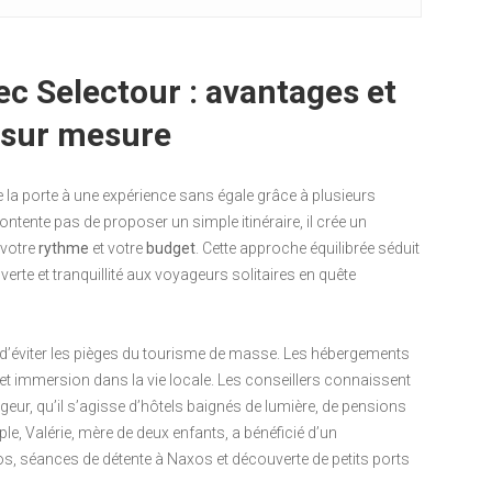
ec Selectour : avantages et
 sur mesure
 la porte à une expérience sans égale grâce à plusieurs
tente pas de proposer un simple itinéraire, il crée un
 votre
rythme
et votre
budget
. Cette approche équilibrée séduit
uverte et tranquillité aux voyageurs solitaires en quête
t d’éviter les pièges du tourisme de masse. Les hébergements
et immersion dans la vie locale. Les conseillers connaissent
eur, qu’il s’agisse d’hôtels baignés de lumière, de pensions
, Valérie, mère de deux enfants, a bénéficié d’un
os, séances de détente à Naxos et découverte de petits ports