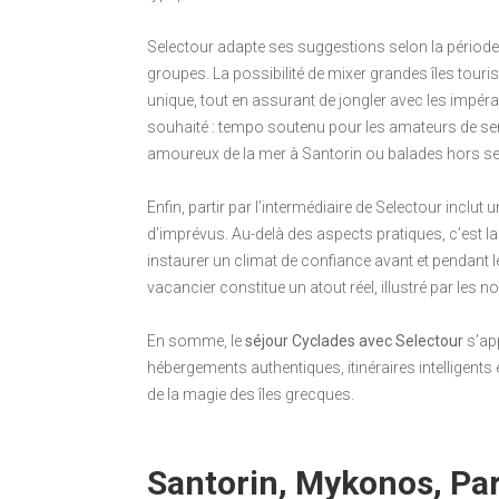
Selectour adapte ses suggestions selon la période
groupes. La possibilité de mixer grandes îles touris
unique, tout en assurant de jongler avec les impéra
souhaité : tempo soutenu pour les amateurs de s
amoureux de la mer à Santorin ou balades hors s
Enfin, partir par l’intermédiaire de Selectour incl
d’imprévus. Au-delà des aspects pratiques, c’est la 
instaurer un climat de confiance avant et pendant l
vacancier constitue un atout réel, illustré par le
En somme, le
séjour Cyclades avec Selectour
s’app
hébergements authentiques, itinéraires intelligents e
de la magie des îles grecques.
Santorin, Mykonos, Pa