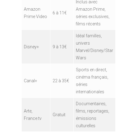
Inclus avec
Amazon
Amazon Prime,
6 à 11€
Prime Video
séries exclusives,
films récents
Idéal familles,
univers
Disney+
9 à 13€
Marvel/Disney/Star
Wars
Sports en direct,
cinéma français,
Canal+
22 à 35€
séries
internationales
Documentaires,
Arte,
films, reportages,
Gratuit
France.tv
émissions
culturelles