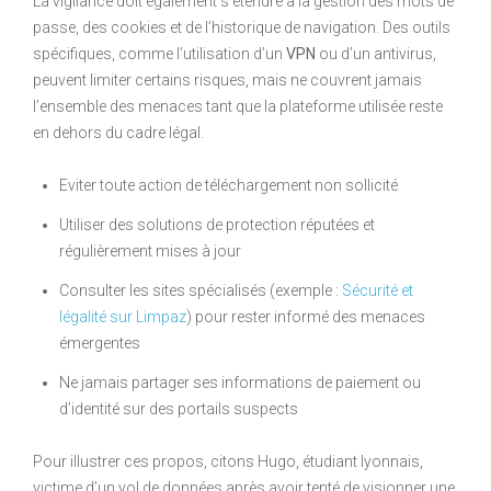
La vigilance doit également s’étendre à la gestion des mots de
passe, des cookies et de l’historique de navigation. Des outils
spécifiques, comme l’utilisation d’un
VPN
ou d’un antivirus,
peuvent limiter certains risques, mais ne couvrent jamais
l’ensemble des menaces tant que la plateforme utilisée reste
en dehors du cadre légal.
Eviter toute action de téléchargement non sollicité
Utiliser des solutions de protection réputées et
régulièrement mises à jour
Consulter les sites spécialisés (exemple :
Sécurité et
légalité sur Limpaz
) pour rester informé des menaces
émergentes
Ne jamais partager ses informations de paiement ou
d’identité sur des portails suspects
Pour illustrer ces propos, citons Hugo, étudiant lyonnais,
victime d’un vol de données après avoir tenté de visionner une