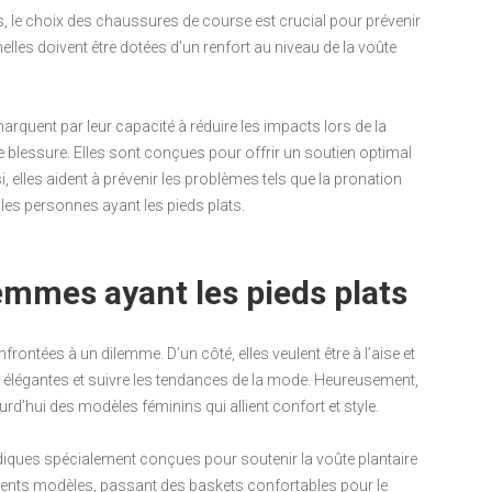
, le choix des chaussures de course est crucial pour prévenir
lles doivent être dotées d’un renfort au niveau de la voûte
quent par leur capacité à réduire les impacts lors de la
de blessure. Elles sont conçues pour offrir un soutien optimal
, elles aident à prévenir les problèmes tels que la pronation
 les personnes ayant les pieds plats.
mmes ayant les pieds plats
ontées à un dilemme. D’un côté, elles veulent être à l’aise et
tre élégantes et suivre les tendances de la mode. Heureusement,
’hui des modèles féminins qui allient confort et style.
ques spécialement conçues pour soutenir la voûte plantaire
férents modèles, passant des baskets confortables pour le