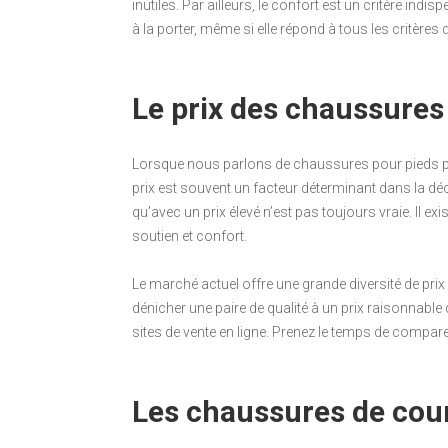
inutiles. Par ailleurs, le confort est un critère ind
à la porter, même si elle répond à tous les critères d
Le prix des chaussures
Lorsque nous parlons de chaussures pour pieds plats,
prix est souvent un facteur déterminant dans la déci
qu’avec un prix élevé n’est pas toujours vraie. Il e
soutien et confort.
Le marché actuel offre une grande diversité de pr
dénicher une paire de qualité à un prix raisonnabl
sites de vente en ligne. Prenez le temps de comparer l
Les chaussures de cour