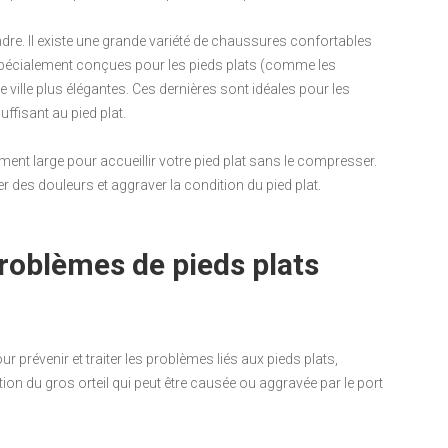
endre. Il existe une grande variété de chaussures confortables
écialement conçues pour les pieds plats (comme les
 ville plus élégantes. Ces dernières sont idéales pour les
ffisant au pied plat.
ent large pour accueillir votre pied plat sans le compresser.
 des douleurs et aggraver la condition du pied plat.
 problèmes de pieds plats
r prévenir et traiter les problèmes liés aux pieds plats,
on du gros orteil qui peut être causée ou aggravée par le port