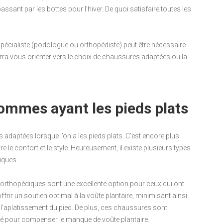
ssant par les bottes pour l’hiver. De quoi satisfaire toutes les
spécialiste (podologue ou orthopédiste) peut être nécessaire
urra vous orienter vers le choix de chaussures adaptées ou la
.
ommes ayant les pieds plats
s adaptées lorsque l’on a les pieds plats. C’est encore plus
 le confort et le style. Heureusement, il existe plusieurs types
iques.
orthopédiques sont une excellente option pour ceux qui ont
rir un soutien optimal à la voûte plantaire, minimisant ainsi
r l’aplatissement du pied. De plus, ces chaussures sont
vé pour compenser le manque de voûte plantaire.