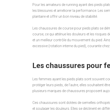
Pour les amateurs de running ayant des pieds plats
les blessures et améliorer la performance. Les seme
plantaire et offrir un bon niveau de stabilité.
Les chaussures de course pour pieds plats se démar
course, ce qui atténue les douleurs et les risques 
et un meilleur contrôle du mouvement du pied. Ainsi
excessive (rotation interne du pied), courante chez
Les chaussures pour fe
Les femmes ayant les pieds plats sont souvent confr
protéger leurs pieds, de l’autre, elles souhaitent ê
plusieurs marques de chaussures proposent aujourd
Ces chaussures sont dotées de semelles orthopédi
et soulager les douleurs. Elles se déclinent en dif