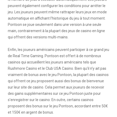
peuvent également configurer les conditions pour arrêter le
jeu. Les joueurs peuvent même rattraper leurs jeux en mode
automatique en affichant l’historique du jeu à tout moment.
Pontoon se joue seulement dans une version à une seule
main, contrairement à la plupart des jeux de casino en ligne
qui offrent des versions multi-mains.
Enfin, les joueurs américains peuvent participer à ce grand jeu
de Real Time Gaming. Pontoon est offert à de nombreux
casinos qui accueillent les joueurs américains tels que
Rushmore Casino et le Club USA Casino. Bien qu’il n’y ait pas
vraiment de bonus avec le jeu Pontoon, la plupart des casinos
qui offrent ce jeu proposent aussi des bonus de bienvenue
sur leur site de casino. Cela permet aux joueurs de recevoir
des gains supplémentaires sur ce jeu Pontoon juste pour
s’enregistrer sur le casino. En outre, certains casinos
proposent des bonus sur le jeu Pontoon, accordant entre 50€
et 150€ en argent de bonus.