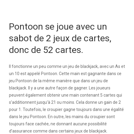
Pontoon se joue avec un
sabot de 2 jeux de cartes,
donc de 52 cartes.
Il fonctionne un peu comme un jeu de blackjack, avec un As et
un 10 est appelé Pontoon. Cette main est gagnante dans ce
jeu Pontoon de la même manière que dans un jeu de
blackjack. Il y a une autre façon de gagner. Les joueurs
peuvent également obtenir une main contenant 5 cartes qui
s’additionnent jusqu’à 21 ou moins. Cela donne un gain de 2
pour 1. Toutefois, le croupier gagne toujours dans une égalité
dans le jeu Pontoon. En outre, les mains du croupier sont
toujours face cachée, ne donnant aucune possibilité
d’assurance comme dans certains jeux de blackjack.