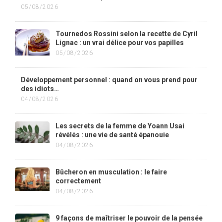
05/08/2026
Tournedos Rossini selon la recette de Cyril
Lignac : un vrai délice pour vos papilles
05/08/2026
Développement personnel : quand on vous prend pour
des idiots…
04/08/2026
Les secrets de la femme de Yoann Usai
révélés : une vie de santé épanouie
04/08/2026
Bûcheron en musculation : le faire
correctement
04/08/2026
9 façons de maîtriser le pouvoir de la pensée