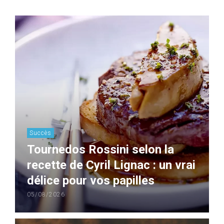
Succès
Tournedos Rossini selon la
recette de Cyril Lignac : un vrai
délice pour vos papilles
05/08/2026