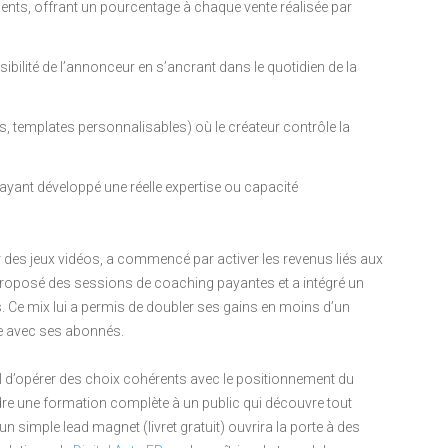
nts, offrant un pourcentage à chaque vente réalisée par
isibilité de l’annonceur en s’ancrant dans le quotidien de la
, templates personnalisables) où le créateur contrôle la
x ayant développé une réelle expertise ou capacité
r des jeux vidéos, a commencé par activer les revenus liés aux
 proposé des sessions de coaching payantes et a intégré un
s. Ce mix lui a permis de doubler ses gains en moins d’un
iée avec ses abonnés.
ial d’opérer des choix cohérents avec le positionnement du
endre une formation complète à un public qui découvre tout
 un simple lead magnet (livret gratuit) ouvrira la porte à des