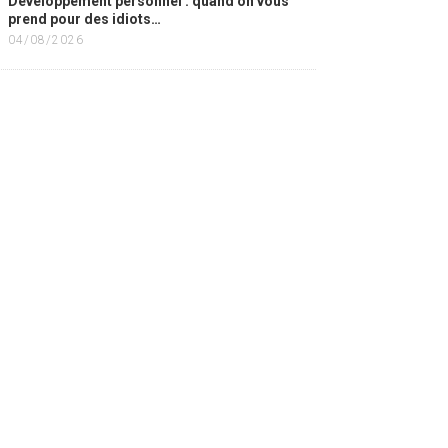
Développement personnel : quand on vous
prend pour des idiots…
04/08/2026