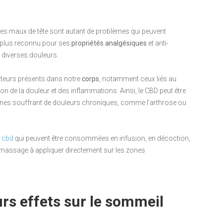
 les maux de tête sont autant de problèmes qui peuvent
en plus reconnu pour ses
propriétés analgésiques
et anti-
 diverses douleurs.
epteurs présents dans notre
corps
, notamment ceux liés au
 de la douleur et des inflammations. Ainsi, le CBD peut être
sonnes souffrant de douleurs chroniques, comme l’arthrose ou
e cbd
qui peuvent être consommées en infusion, en décoction,
de massage à appliquer directement sur les zones
urs effets sur le sommeil