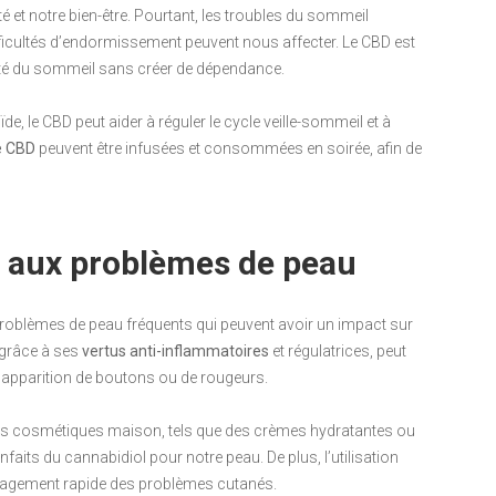
é et notre bien-être. Pourtant, les troubles du sommeil
fficultés d’endormissement peuvent nous affecter. Le CBD est
lité du sommeil sans créer de dépendance.
 le CBD peut aider à réguler le cycle veille-sommeil et à
e CBD
peuvent être infusées et consommées en soirée, afin de
e aux problèmes de peau
problèmes de peau fréquents qui peuvent avoir un impact sur
 grâce à ses
vertus anti-inflammatoires
et régulatrices, peut
e l’apparition de boutons ou de rougeurs.
ts cosmétiques maison, tels que des crèmes hydratantes ou
enfaits du cannabidiol pour notre peau. De plus, l’utilisation
ulagement rapide des problèmes cutanés.