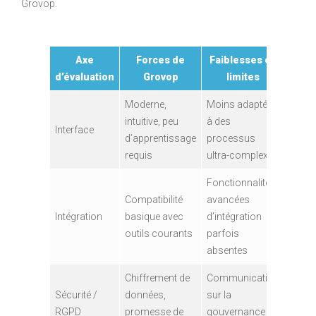
Grovop.
Axe
Forces de
Faiblesses ou
d’évaluation
Grovop
limites
Moderne,
Moins adaptée
intuitive, peu
à des
Interface
d’apprentissage
processus
requis
ultra-complexes
Fonctionnalités
Compatibilité
avancées
Intégration
basique avec
d’intégration
outils courants
parfois
absentes
Chiffrement de
Communication
Sécurité /
données,
sur la
RGPD
promesse de
gouvernance